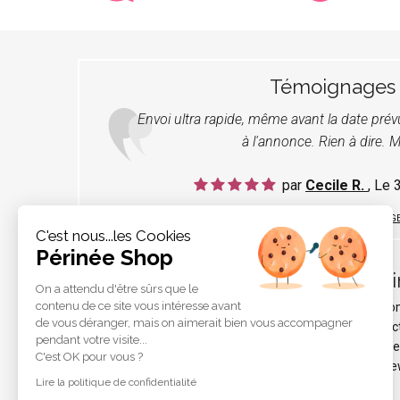
Témoignages
Envoi ultra rapide, même avant la date pré
à l'annonce. Rien à dire. M
par
Cecile R.
, Le
LIRE TOUS LES TÉMOIGNAG
C'est nous...les Cookies
Périnée Shop
Pér
On a attendu d'être sûrs que le
contenu de ce site vous intéresse avant
Qui s
de vous déranger, mais on aimerait bien vous accompagner
Protec
pendant votre visite...
Liens e
C'est OK pour vous ?
Les ne
Lire la politique de confidentialité