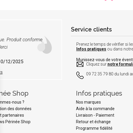
Service clients
vue. Produit conforme
Prenez le temps de vérifier si
erci
Infos pratiques
ou dans notr
Munissez-vous de votre éven
 30/12/2025
Cliquez sur
notre formul
ES
09 72 35 79 80 du lundi au
inée Shop
Infos pratiques
ommes-nous ?
Nos marques
tion des données
Aide à la commande
t partenaires
Livraison
-
Paiement
ws Périnée Shop
Retour et échange
Programme fidélité