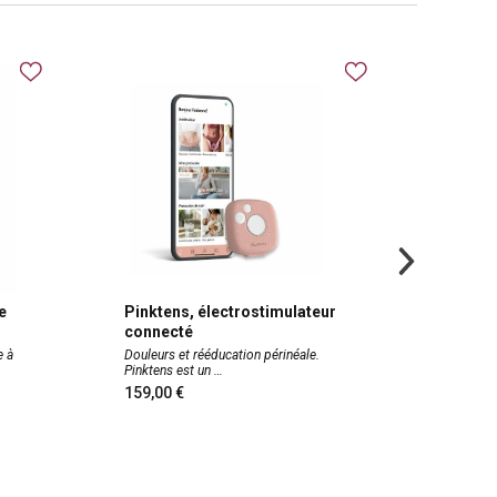
e
Pinktens, électrostimulateur
Dilata
connecté
silico
e à
Douleurs et rééducation périnéale.
Dilatate
Pinktens est un
Vagiwel
159,00
à parti