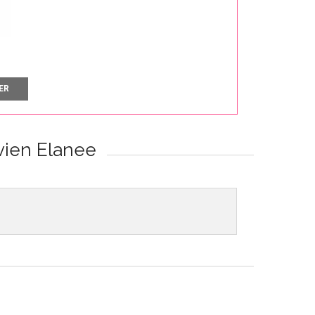
ER
vien Elanee