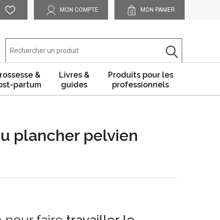
MON COMPTE
MON PANIER
0
rossesse &
Livres &
Produits pour les
ost-partum
guides
professionnels
du plancher pelvien