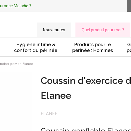
ssurance Maladie ?
Nouveautés
Quel produit pour moi ?
&
Hygiène intime &
Produits pour le
G
confort du périnée
périnée : Hommes
p
ncher pelvien Elanee
Coussin d'exercice 
Elanee
ELANEE