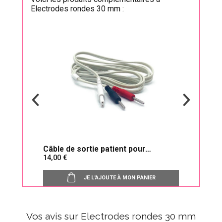
Electrodes rondes 30 mm :
otrac
Câble de sortie patient pour
Câbl
14,00
14,
électrostimulateur
JE L'AJOUTE À MON PANIER
Vos avis sur Electrodes rondes 30 mm