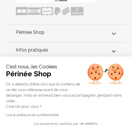
Périnée Shop
Infos pratiques
C'est nous...les Cookies
Conseils périnée
Périnée Shop
Verity Medical est un des leaders du marché de
On a attendu d'être sûrs que le contenu de
l'électrostimulation avec sa gamme Neurotrac. Périnée Shop
ce site vous intéresse avant de vous
vous propose ces électrodes rondes compatibles avec les
déranger, mais on aimerait bien vous accompagner pendant votre
neurostimulateurs de la marque Neurotrac.
visite...
Copyright 2011 © Périnée Shop
C'est OK pour vous ?
Conditions générales de vente
Lire la politique de confidentialité
Mentions légales
Consentements certifiés par
Plan du site