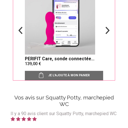
PERIFIT Care, sonde connectée
Péri
139,00
12,
périnéale
toujo
JE L'AJOUTE À MON PANIER
Vos avis sur Squatty Potty, marchepied
WC
Il y a
90
avis client sur Squatty Potty, marchepied WC