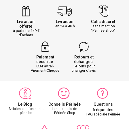
Livraison
Livraison
Colis discret
offerte
en 24 à 48 h
sans mention
"Périnée Shop"
à partir de 149
d'achats
Paiement
Retours et
sécurisé
échanges
CB-PayPal-
14 jours pour
Virement-Chèque
changer d'avis
Le Blog
Conseils Périnée
Questions
Articles et infos sur le
Les conseils de
fréquentes
périnée
Périnée Shop
FAQ spéciale Périnée