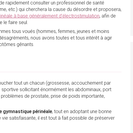
de rapidement consulter un professionnel de santé
e, etc.) qui cherchera la cause du désordre et proposera,
inéale à base généralement d'électrostimulation
, afin de
 le faire seul.
 sommes tous voués (hommes, femmes, jeunes et moins
e désagréments, nous avons toutes et tous intérêt à agir
mptômes gênants.
toucher tout un chacun (grossesse, accouchement par
e sportive sollicitant énormément les abdominaux, port
, problèmes de prostate, prise de poids importante,
de gymnastique périnéale
, tout en adoptant une bonne
ie satisfaisante, il est tout à fait possible de préserver