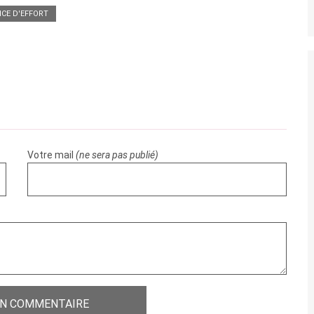
CE D'EFFORT
Votre mail
(ne sera pas publié)
CONVENTIONNÉ PAR L'ASSURANCE MALADIE
UN COMMENTAIRE
Neurotrac Pelvitone