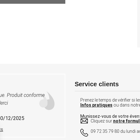
11 programmes prédéfinis
à partir de
299,00
Service clients
vue. Produit conforme
Prenez le temps de vérifier si
erci
Infos pratiques
ou dans notr
Munissez-vous de votre éven
 30/12/2025
Cliquez sur
notre formul
ES
09 72 35 79 80 du lundi au