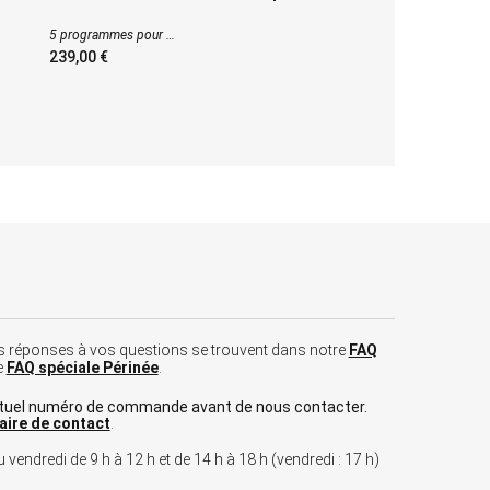
5 programmes pour
11 program
239,00
à partir de
 les réponses à vos questions se trouvent dans notre
FAQ
e
FAQ spéciale Périnée
.
tuel numéro de commande avant de nous contacter.
aire de contact
.
 vendredi de 9 h à 12 h et de 14 h à 18 h (vendredi : 17 h)