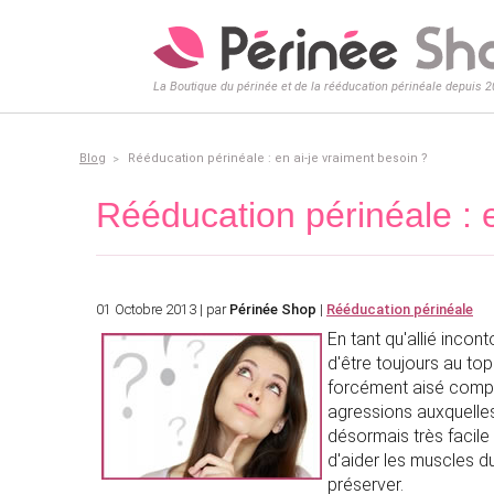
La Boutique du périnée et de la rééducation périnéale depuis 
Blog
Rééducation périnéale : en ai-je vraiment besoin ?
Rééducation périnéale : e
01 Octobre 2013 | par
Périnée Shop
|
Rééducation périnéale
En tant qu'allié incon
d'être toujours au top
forcément aisé compte
agressions auxquelles
désormais très facile
d'aider les muscles du
préserver.