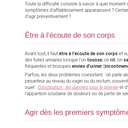
Toute la difficulté consiste à savoir à quel moment 
symptômes d'affaiblissement apparaissent ? Certains
d'agir préventivement ?
Être à l'écoute de son corps
Avant tout, il faut
être à l'écoute de son corps
et su
des fuites urinaires lorsque l'on
tousse
, on
rit
, on
s
fréquentes et brusques
envies d'uriner
(
incontinen
Parfois, les deux problèmes coexistent : on parle alo
pesanteur au niveau du vagin ou du rectum, souv
sujet :
Constipation : les dangers pour le périnée
et d'
l'apparition soudaine de douleurs ou de perte de sen
Agir dès les premiers symptôm