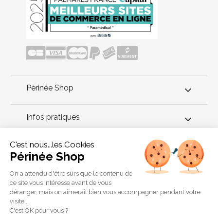
Périnée Shop
Infos pratiques
C'est nous...les Cookies
Conseils périnée
Périnée Shop
Ces perles de Kegel sont aussi considérées comme des boules
On a attendu d'être sûrs que le contenu de
de geisha. Elles ont été conçues pour redonner toute sa
ce site vous intéresse avant de vous
tonicité au périnée. Elles ont chacune un poids différent et sont
déranger, mais on aimerait bien vous accompagner pendant votre
vendues à l'unité. A vous de choisir : 28, 38 ou 48 g.
visite...
Copyright 2011 © Périnée Shop
C'est OK pour vous ?