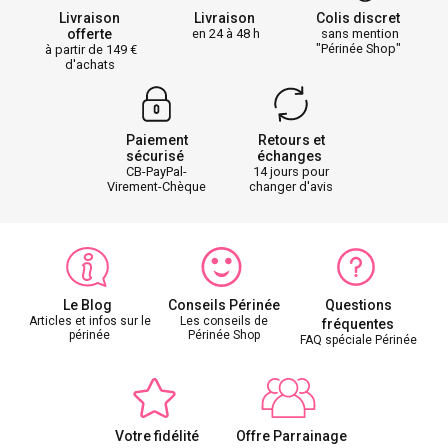
Livraison
Livraison
Colis discret
offerte
en 24 à 48 h
sans mention
"Périnée Shop"
à partir de 149
d'achats
Paiement
Retours et
sécurisé
échanges
CB-PayPal-
14 jours pour
Virement-Chèque
changer d'avis
Le Blog
Conseils Périnée
Questions
Articles et infos sur le
Les conseils de
fréquentes
périnée
Périnée Shop
FAQ spéciale Périnée
Votre fidélité
Offre Parrainage