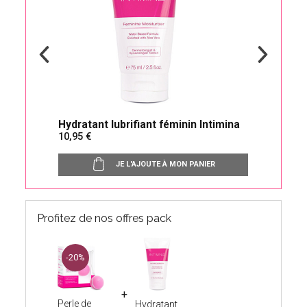
Hydratant lubrifiant féminin Intimina
Pel
10,95
23
pér
JE L'AJOUTE À MON PANIER
Profitez de nos offres pack
-20%
Perle de
Hydratant