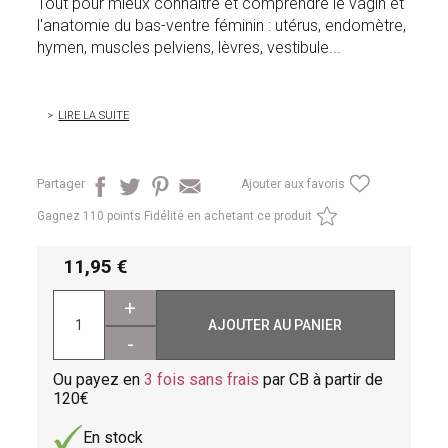
Tout pour mieux connaître et comprendre le vagin et
l'anatomie du bas-ventre féminin : utérus, endomètre,
hymen, muscles pelviens, lèvres, vestibule...
LIRE LA SUITE
Partager
Ajouter aux favoris
Gagnez
110 points Fidélité en achetant ce produit
11,95
+
AJOUTER AU PANIER
-
Ou payez en
3 fois sans frais
par CB à partir de
120
En stock