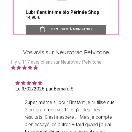
Lubrifiant intime bio Périnée Shop
Sond
14,90
25,
JE L'AJOUTE À MON PANIER
Vos avis sur Neurotrac Pelvitone
Il y a
117
avis client sur Neurotrac Pelvitone
Le 3/02/2026
par
Bernard S.
Super, même si, pour l'instant, je n'utilise que
2 programmes sur 11 et j'ai déjà des
résultats. C'est inespéré ... Mais je compte
bien essayé les autres + tard quand j'aurai
totalement éliminé mon principal soucis ...