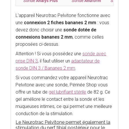
Sonde
Analys Plus
Sonde
Anuform
Sonde Ana
L'appareil Neurotrac Pelvitone fonctionne avec
une
connexion 2 fiches bananes 2 mm
: vous
devez donc choisir une
sonde dotée de
connexions bananes 2 mm
, comme celles
proposées ci-dessus.
Attention ! Si vous possédez une
sonde avec
prise DIN 3
, il faut utiliser un
adaptateur de
sonde DIN 3 / Bananes 2 mm
.
Si vous commandez votre appareil Neurotrac
Pelvitone avec une sonde, Périnée Shop vous
offre un tube de
gel lubrifiant stérile
de 82 g. Ce
gel améliore le contact entre la sonde et les
muqueuses intimes, ce qui permet une meilleure
conduction de la stimulation.
Le Neurotrac Pelvitone permet également la
stimulation du nerf tibial postérieur pour le