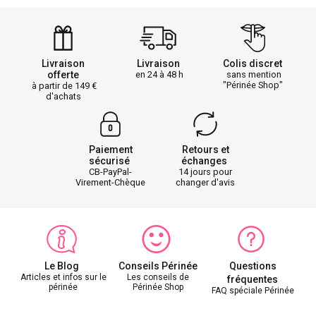
Livraison
Livraison
Colis discret
offerte
en 24 à 48 h
sans mention
"Périnée Shop"
à partir de 149
d'achats
Paiement
Retours et
sécurisé
échanges
CB-PayPal-
14 jours pour
Virement-Chèque
changer d'avis
Le Blog
Conseils Périnée
Questions
Articles et infos sur le
Les conseils de
fréquentes
périnée
Périnée Shop
FAQ spéciale Périnée