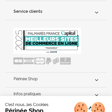
Service clients
Périnée Shop
Infos pratiques
C'est nous...les Cookies
Conseils périnée
Périnée Shop