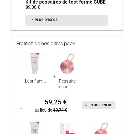
Kit de pessaires de test forme CUBE
Pér
89,00
12
tou
PLUS D'INFOS
Profitez de nos offres pack
Lubrifiant
Pessaire
cube
59,25
PLUS D'INFOS
au lieu de
60,74