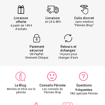
Livraison
Livraison
Colis discret
offerte
en 24 à 48 h
sans mention
"Périnée Shop"
à partir de 149
d'achats
Paiement
Retours et
sécurisé
échanges
CB-PayPal-
14 jours pour
Virement-Chèque
changer d'avis
Le Blog
Conseils Périnée
Questions
Articles et infos sur le
Les conseils de
fréquentes
périnée
Périnée Shop
FAQ spéciale Périnée