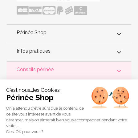
Périnée Shop
Infos pratiques
Conseils périnée
Votre
périnée
est précieux ! Il est donc primordial d'entretenir,
C'est nous...les Cookies
de muscler et de rééduquer le plancher pelvien
pour éviter les
problèmes d'
incontinence
, de pesanteur pelvienne, de manque
Périnée Shop
de sensations durant les rapports sexuels et de petites
fuites
urinaires
.
Périnée Shop
a sélectionné les meilleures solutions
pour la rééducation périnéale et pour l'auto-traitement de
On a attendu d'être sûrs que le contenu de
l'incontinence à domicile :
électrostimulateurs
,
appareils de
ce site vous intéresse avant de vous
biofeedback
,
cônes vaginaux
,
boules de Geisha
, sondes
déranger, mais on aimerait bien vous accompagner pendant votre
connectées et
accessoires pour exercices de Kegel
.
visite...
Copyright 2011 © Périnée Shop
C'est OK pour vous ?