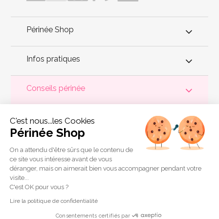
Périnée Shop
Infos pratiques
Conseils périnée
Votre
périnée
est précieux ! Il est donc primordial d'entretenir,
C'est nous...les Cookies
de muscler et de rééduquer le plancher pelvien
pour éviter les
problèmes d'
incontinence
, de pesanteur pelvienne, de manque
Périnée Shop
de sensations durant les rapports sexuels et de petites
fuites
urinaires
.
Périnée Shop
a sélectionné les meilleures solutions
pour la rééducation périnéale et pour l'auto-traitement de
On a attendu d'être sûrs que le contenu de
l'incontinence à domicile :
électrostimulateurs
,
appareils de
ce site vous intéresse avant de vous
biofeedback
,
cônes vaginaux
,
boules de Geisha
, sondes
déranger, mais on aimerait bien vous accompagner pendant votre
connectées et
accessoires pour exercices de Kegel
.
visite...
Copyright 2011 © Périnée Shop
C'est OK pour vous ?
Conditions générales de vente
Lire la politique de confidentialité
Mentions légales
Consentements certifiés par