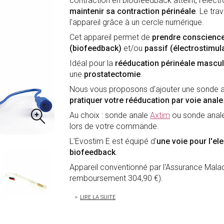
contraction en biodfeedback atteint, l'électr
maintenir sa contraction périnéale
. Le tra
l'appareil grâce à un cercle numérique.
Cet appareil permet de
prendre conscience
(biofeedback)
et/ou
passif (électrostimul
Idéal pour la
rééducation périnéale mascul
une
prostatectomie
.
Nous vous proposons d'ajouter une sonde an
pratiquer votre rééducation par voie anale
Au choix : sonde anale
Axtim
ou sonde anal
lors de votre commande.
L'Evostim E est équipé d'
une voie pour l'el
biofeedback
.
Appareil conventionné par l'Assurance Mal
remboursement 304,90 €).
LIRE LA SUITE