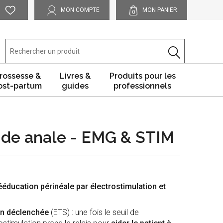
MON COMPTE
MON PANIER
0
rossesse &
Livres &
Produits pour les
ost-partum
guides
professionnels
de anale - EMG & STIM
éducation périnéale par électrostimulation et
ion déclenchée
(ETS) : une fois le seuil de