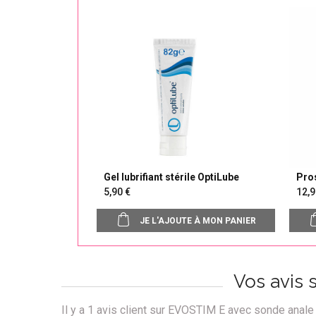
Gel lubrifiant stérile OptiLube
Pros
vous
5,90
12
JE L'AJOUTE À MON PANIER
Vos avis
Il y a
1
avis client sur EVOSTIM E avec sonde anal