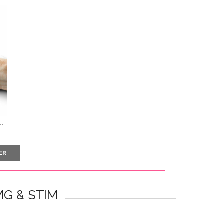
ER
MG & STIM