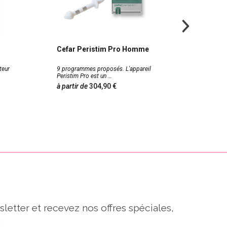
Cefar Peristim Pro Homme
Cefar
teur
9 programmes proposés. L'appareil
Spécial 
Peristim Pro est un
Uro® ut
à partir de
304,90
304,
sletter et recevez nos offres spéciales,
.