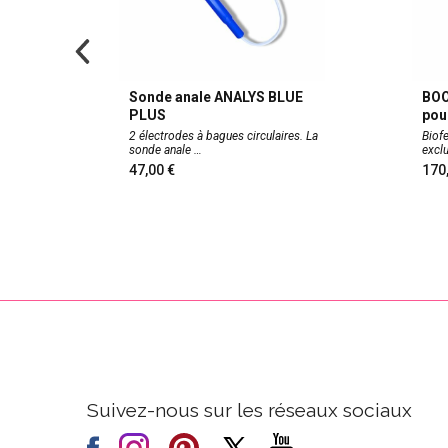
prise
Sonde anale ANALYS BLUE
BOO
PLUS
pou
2 bagues.
2 électrodes à bagues circulaires. La
Biof
sonde anale
exc
47,00
17
Suivez-nous sur les réseaux sociaux