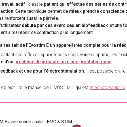
n
travail actif
: c'est le
patient qui effectue des séries de cont
raction
. Cette technique permet de
mieux prendre conscience 
s renforcent aussi le périnée.
l'utilisateur
débute par des exercices en biofeedback
, et une f
ient
à maintenir sa contraction plus longuement.
es fait de l'Evostim E un appareil très complet pour la rééd
aillant ses réflexes sphinctériens - agit, voire supprime, les trou
ite d'un
problème de prostate ou d'une prostatectomie
.
ofeedback et une pour l'électrostimulation
. Il est possible d'y 
nt de bien lire le manuel de l'EVOSTIM E qui est
téléchargeable ici
.
IM E avec sonde anale - EMG & STIM :