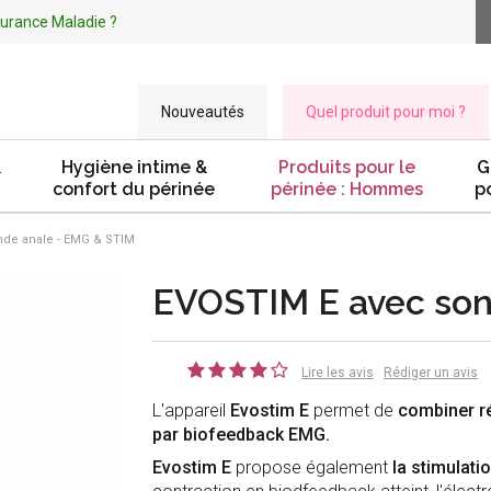
ssurance Maladie ?
Nouveautés
Quel produit pour moi ?
&
Hygiène intime &
Produits pour le
G
confort du périnée
périnée : Hommes
p
de anale - EMG & STIM
EVOSTIM E avec son
Lire les avis
Rédiger un avis
L'appareil
Evostim E
permet de
combiner ré
par biofeedback EMG.
Evostim E
propose également
la stimulat