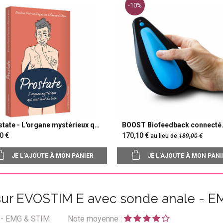
-10%
tate - L'organe mystérieux qui
BOOST Biofeedback connecté
 veut du bien
pour homme
,90
170,10
au lieu de
189,00
JE L'AJOUTE À MON PANIER
JE L'AJOUTE À MON PANI
 sur EVOSTIM E avec sonde anale - E
e - EMG & STIM
Note moyenne :