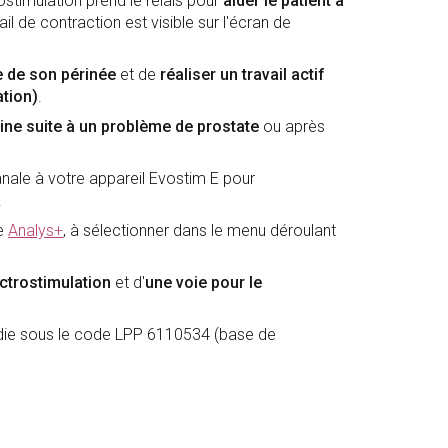
ostimulation prend le relais pour
aider le patient à
vail de contraction est visible sur l'écran de
 de son périnée
et de
réaliser un travail actif
ation)
.
ine
suite à un problème de prostate
ou après
ale à votre appareil Evostim E pour
.
e
Analys+
, à sélectionner dans le menu déroulant
ectrostimulation
et d'
une voie pour le
adie sous le code LPP 6110534 (base de