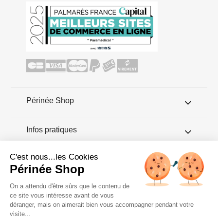
Périnée Shop
Infos pratiques
C'est nous...les Cookies
Conseils périnée
Périnée Shop
Si un diastasis peut se résorber de lui-même, pratiquer des
On a attendu d'être sûrs que le contenu de
exercices spécifiques dans le cadre d’une rééducation
ce site vous intéresse avant de vous
abdominale et périnéale aident à vraiment réduire la largeur d'un
déranger, mais on aimerait bien vous accompagner pendant votre
diastasis et éviter une opération chirurgicale.
visite...