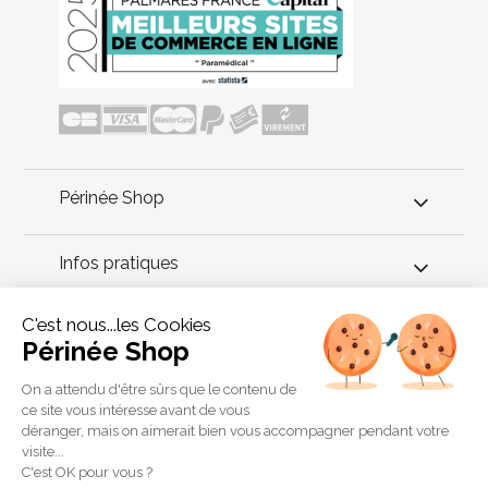
Périnée Shop
Infos pratiques
C'est nous...les Cookies
Conseils périnée
Périnée Shop
Découvrez cette sonde d'un diamètre très fin, seulement 11
On a attendu d'être sûrs que le contenu de
mm. Cette sonde périnéale est destinée aux femmes qui
ce site vous intéresse avant de vous
doivent suivre un traitement par stimulation ou biofeedback et
déranger, mais on aimerait bien vous accompagner pendant votre
qui souffrent de vaginisme ou dont le vagin est très étroit.
visite...
Copyright 2011 © Périnée Shop
C'est OK pour vous ?