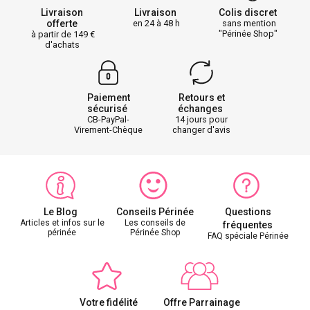
Livraison
Livraison
Colis discret
offerte
en 24 à 48 h
sans mention
"Périnée Shop"
à partir de 149
d'achats
Paiement
Retours et
sécurisé
échanges
CB-PayPal-
14 jours pour
Virement-Chèque
changer d'avis
Le Blog
Conseils Périnée
Questions
Articles et infos sur le
Les conseils de
fréquentes
périnée
Périnée Shop
FAQ spéciale Périnée
Votre fidélité
Offre Parrainage