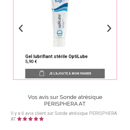
Gel lubrifiant stérile OptiLube
Neur
5,90
à part
JE L'AJOUTE À MON PANIER
Vos avis sur Sonde atrésique
PERISPHERA AT
Il y a
6
avis client sur Sonde atrésique PERISPHERA
AT