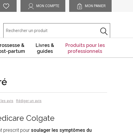
MON COMPTE
MON PANIER
0
rossesse &
Livres &
Produits pour les
ost-partum
guides
professionnels
ré
 les avis
Rédiger un avis
edicare Colgate
t prescrit pour
soulager les symptômes du