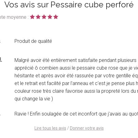
Vos avis sur Pessaire cube perforé
ote moyenne :
h
Produit de qualité
.
Malgré avoir été entièrement satisfaite pendant plusieurs a
apprécié ô combien aussi le pessaire cube rose que je viens d'
hésitante et après avoir été rassurée par votre gentille équi
et le retrait est facilité par l'anneau et c'est je pense plus
couleur rose très claire favorise aussi la propreté lors du 
qui change la vie )
.
Ravie ! Enfin soulagée de cet inconfort que j'avais au qu
Lire tous les avis
/
Donner votre avis