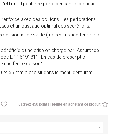
 l'effort
. Il peut être porté pendant la pratique
e renforcé avec des boutons. Les perforations
issus et un passage optimal des sécrétions.
n professionnel de santé (médecin, sage-femme ou
bénéficie d'une prise en charge par l'Assurance
 code LPP
6191811
. En cas de prescription
 une feuille de soin".
, 50 et 56 mm à choisir dans le menu déroulant.
Gagnez
450 points Fidélité en achetant ce produit