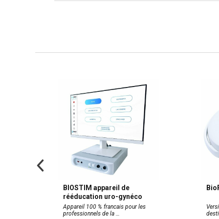
 avec
BIOSTIM appareil de
Bio
rééducation uro-gynéco
 de ce
Appareil 100 % francais pour les
Versi
professionnels de la
dest