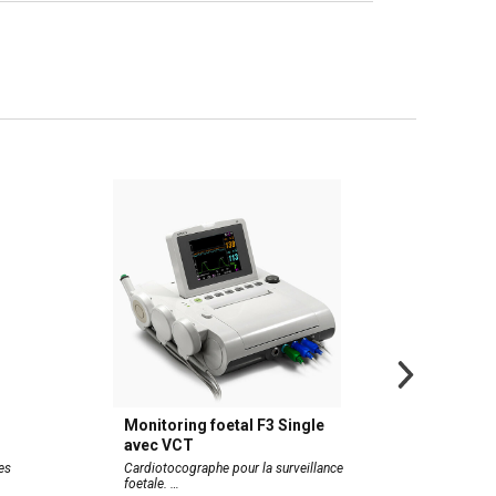
Monitoring foetal F3 Single
Kit de
avec VCT
CUBE
es
Cardiotocographe pour la surveillance
Pessaire
foetale.
contena