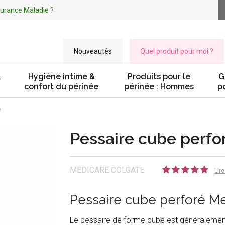
ssurance Maladie ?
Nouveautés
Quel produit pour moi ?
&
Hygiène intime &
Produits pour le
G
confort du périnée
périnée : Hommes
p
é
Pessaire cube perfo
MEDICARE COLGATE
Lire
Pessaire cube perforé M
Le pessaire de forme cube est généralemen