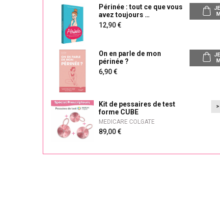
Périnée : tout ce que vous
JE
avez toujours
M
12,90
On en parle de mon
JE
périnée ?
M
6,90
Kit de pessaires de test
forme CUBE
MEDICARE COLGATE
89,00