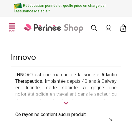
Rééducation périnéale : quelle prise en charge par
l'Assurance Maladie ?
0
MENU
Innovo
INNOVO
est une marque de la société
Atlantic
Therapeutics
. Implantée
depuis 40 ans
à Galway
en Irlande, cette société a gagné une
notoriété solide en travaillant dans le secteur du
design de la recherche d'appareils médicaux,
notamment dans le secteur de
l'
électrostimulation
.
Ce rayon ne contient aucun produit
">
Innovo
est un boîtier relié à un
shorty dotés de
grandes électrodes