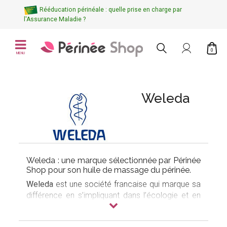
Rééducation périnéale : quelle prise en charge par
l'Assurance Maladie ?
0
MENU
Weleda
Weleda : une marque sélectionnée par Périnée
Shop pour son huile de massage du périnée.
Weleda
est une société francaise qui marque sa
différence en s’impliquant dans l’écologie et en
mettant en avant l’utilisation de
produits bio
dans
toute ses préparations.