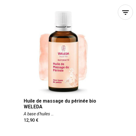
C’est pourquoi l’équipe de
Périnée
Shop
vous propose l’
huile de massage pour le
périnée
Weleda
. Grâce à sa
formule bio
, cette
huile douce vous aide à préparer le périnée à
l’accouchement.
Le
massage du périnée
apporte souplesse et
l'élasticité aux tissus et au
périnée
.
Huile de massage du périnée bio
WELEDA
A base d'huiles
12,90