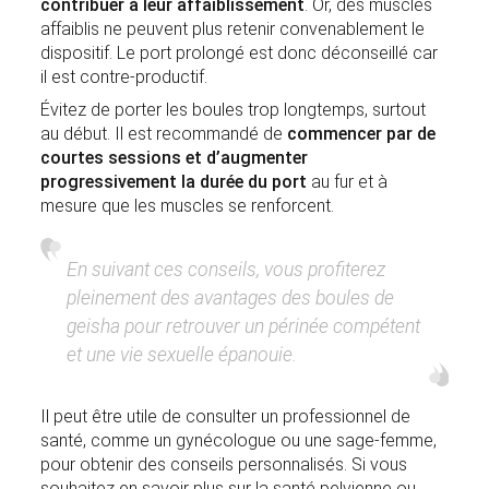
contribuer à leur affaiblissement
. Or, des muscles
affaiblis ne peuvent plus retenir convenablement le
dispositif. Le port prolongé est donc déconseillé car
il est contre-productif.
Évitez de porter les boules trop longtemps, surtout
au début. Il est recommandé de
commencer par de
courtes sessions et d’augmenter
progressivement la durée du port
au fur et à
mesure que les muscles se renforcent.
En suivant ces conseils, vous profiterez
pleinement des avantages des boules de
geisha pour retrouver un périnée compétent
et une vie sexuelle épanouie.
Il peut être utile de consulter un professionnel de
santé, comme un gynécologue ou une sage-femme,
pour obtenir des conseils personnalisés. Si vous
souhaitez en savoir plus sur la santé pelvienne ou