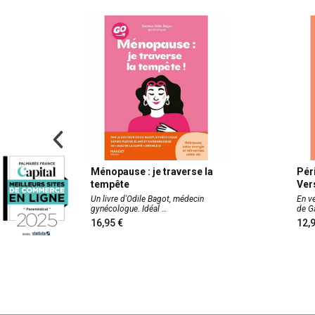
Ménopause : je traverse la
Pér
tempête
Ver
es femmes
Un livre d'Odile Bagot, médecin
En ve
gynécologue. Idéal
de 
16,95
12