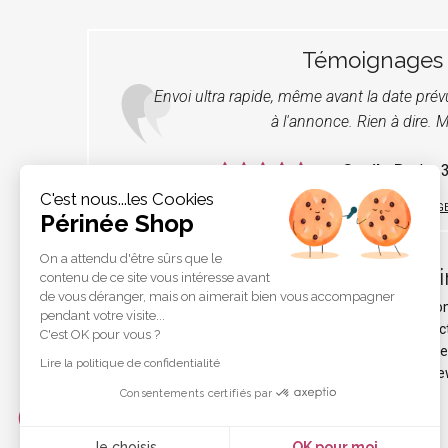
Témoignages
Envoi ultra rapide, même avant la date pré
à l'annonce. Rien à dire. M
par
Cecile R.
, Le
C'est nous...les Cookies
LIRE TOUS LES TÉMOIGNAG
Périnée Shop
On a attendu d'être sûrs que le
Pér
contenu de ce site vous intéresse avant
de vous déranger, mais on aimerait bien vous accompagner
Qui s
pendant votre visite...
Protec
C'est OK pour vous ?
Liens e
Lire la politique de confidentialité
Les ne
Consentements certifiés par
Je choisis
OK pour moi