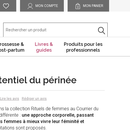
MON COMPTE
MON PANIER
0
rossesse &
Livres &
Produits pour les
ost-partum
guides
professionnels
tentiel du périnée
Lire les avis
Rédiger un avis
dans la collection Rituels de femmes au Courrier du
différente :
une approche corporelle, passant
es femmes à mieux vivre leur féminité et
ditations sont proposés.