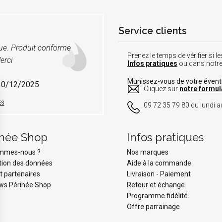
Service clients
vue. Produit conforme
Prenez le temps de vérifier si
erci
Infos pratiques
ou dans notr
Munissez-vous de votre éven
 30/12/2025
Cliquez sur
notre formul
ES
09 72 35 79 80 du lundi au
inée Shop
Infos pratiques
ommes-nous ?
Nos marques
tion des données
Aide à la commande
t partenaires
Livraison
-
Paiement
ws Périnée Shop
Retour et échange
Programme fidélité
Offre parrainage