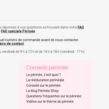
 les réponses à vos questions se trouvent dans notre
FAQ
e
FAQ spéciale Périnée
.
tuel numéro de commande avant de nous contacter.
aire de contact
.
 vendredi de 9 h à 12 h et de 14 h à 18 h (vendredi : 17 h)
Conseils périnée
Le périnée, c'est quoi ?
La rééducation périnéale
Conseils sur le périnée
Le blog Périnée Shop
Questions fréquentes sur le périnée
Vidéos sur le thème du périnée