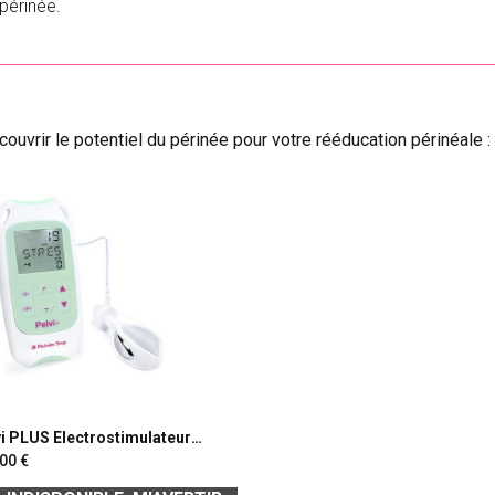
 périnée.
uvrir le potentiel du périnée pour votre rééducation périnéale :
vi PLUS Electrostimulateur
néal
,00