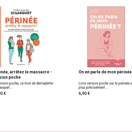
inée, arrêtez le massacre -
On en parle de mon périnée
sion poche
rsion poche, ce livre de Bernadette
Livre version poche sur le périnée e
Gasquet
plus précisément
,90
6,90