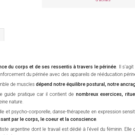
ence du corps et de ses ressentis à travers le périnée
. Il s'ag
renforcement du périnée avec des appareils de rééducation périn
semble de muscles
dépend notre équilibre postural, notre ancr
e guide pratique car il contient de
nombreux exercices, ritue
eine nature.
le et psycho-corporelle, danse-thérapeute en expression sensiti
ant par le corps, le coeur et la conscience
.
tiste argentine dont le travail est dédié à l'éveil du féminin. E