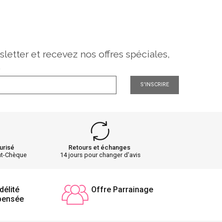
sletter et recevez nos offres spéciales,
.
S'INSCRIRE
urisé
Retours et échanges
nt-Chèque
14 jours pour changer d'avis
délité
Offre Parrainage
pensée