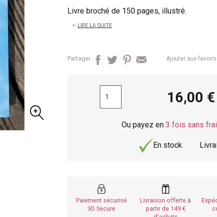
Livre broché de 150 pages, illustré.
LIRE LA SUITE
Partager
Ajouter aux favoris
16,00
Ou payez en
3 fois sans fra
En stock
Livr
Paiement sécurisé
Livraison offerte à
Expéd
3D Secure
partir de 149
c
d'achats