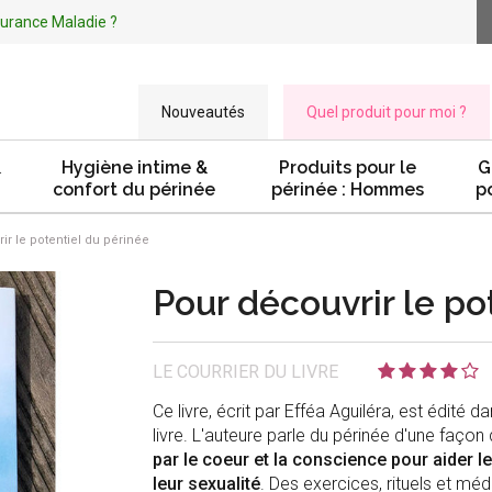
ssurance Maladie ?
Nouveautés
Quel produit pour moi ?
&
Hygiène intime &
Produits pour le
G
confort du périnée
périnée : Hommes
p
r le potentiel du périnée
Pour découvrir le po
LE COURRIER DU LIVRE
Ce livre, écrit par Efféa Aguiléra, est édité 
livre. L'auteure parle du périnée d'une façon 
par le coeur et la conscience pour aider l
leur sexualité
. Des exercices, rituels et mé