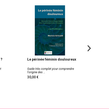
 ?
Le périnée féminin douloureux
Prosta
qui vo
t
Guide très complet pour comprendre
Clair, p
l'origine des
écrit p
30,00
12,9