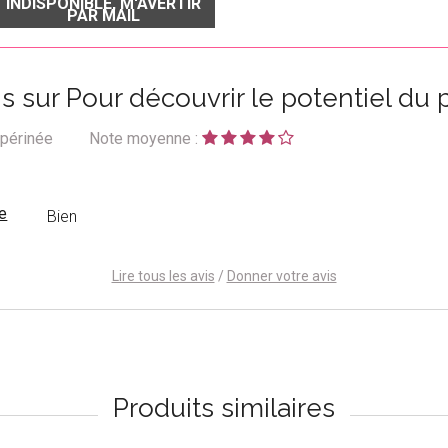
INDISPONIBLE, M'AVERTIR
PAR MAIL
is sur Pour découvrir le potentiel du 
 périnée
Note moyenne :
e
Bien
Lire tous les avis
/
Donner votre avis
Produits similaires