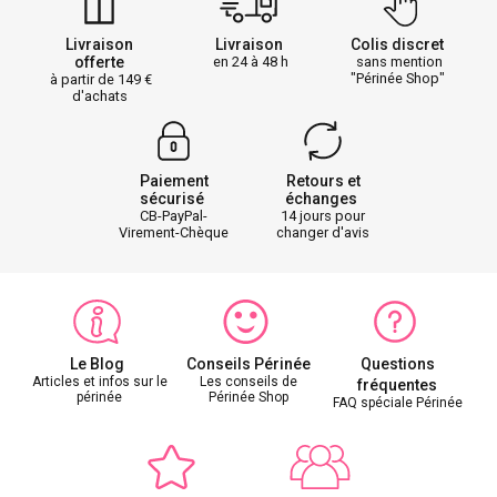
Livraison
Livraison
Colis discret
offerte
en 24 à 48 h
sans mention
"Périnée Shop"
à partir de 149
d'achats
Paiement
Retours et
sécurisé
échanges
CB-PayPal-
14 jours pour
Virement-Chèque
changer d'avis
Le Blog
Conseils Périnée
Questions
Articles et infos sur le
Les conseils de
fréquentes
périnée
Périnée Shop
FAQ spéciale Périnée