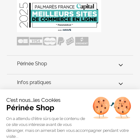
Périnée Shop
Infos pratiques
C'est nous...les Cookies
Conseils périnée
Périnée Shop
Utilisée plusieurs fois par jour, la serviette intime apaisante aide
On a attendu d'être sûrs que le contenu de
à mieux vivre les premiers jours du post-partum. Glacée, la
ce site vous intéresse avant de vous
serviette soulage les douleurs, ou chauffée, elle aide à calmer
déranger, mais on aimerait bien vous accompagner pendant votre
les crampes utérines.
visite...