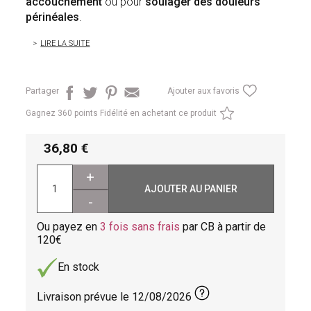
accouchement
ou pour
soulager des douleurs
périnéales
.
LIRE LA SUITE
Partager
Ajouter aux favoris
Gagnez
360 points Fidélité en achetant ce produit
36,80
+
AJOUTER AU PANIER
-
Ou payez en
3 fois sans frais
par CB à partir de
120
En stock
Livraison prévue le
12/08/2026