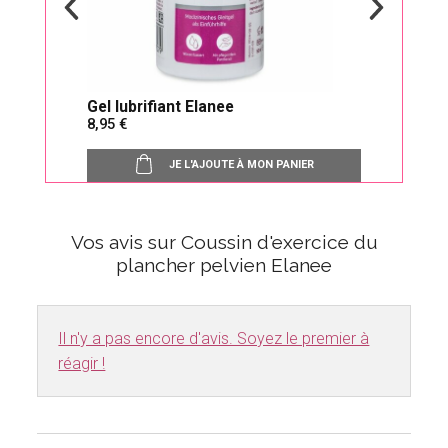
Gel lubrifiant Elanee
Squa
8,95
29,
JE L'AJOUTE À MON PANIER
Vos avis sur Coussin d'exercice du
plancher pelvien Elanee
Il n'y a pas encore d'avis. Soyez le premier à
réagir !