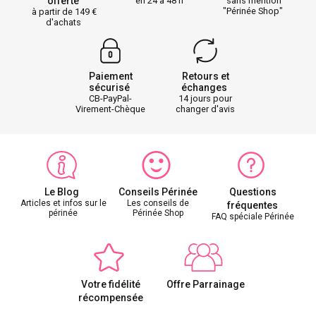
offerte
en 24 à 48 h
sans mention
"Périnée Shop"
à partir de 149
d'achats
Paiement
Retours et
sécurisé
échanges
CB-PayPal-
14 jours pour
Virement-Chèque
changer d'avis
Le Blog
Conseils Périnée
Questions
Articles et infos sur le
Les conseils de
fréquentes
périnée
Périnée Shop
FAQ spéciale Périnée
Votre fidélité
Offre Parrainage
récompensée