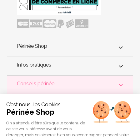
Périnée Shop
Infos pratiques
Conseils périnée
Votre
périnée
est précieux ! Il est donc primordial d'entretenir,
C'est nous...les Cookies
de muscler et de rééduquer le plancher pelvien
pour éviter les
problèmes d'
incontinence
, de pesanteur pelvienne, de manque
Périnée Shop
de sensations durant les rapports sexuels et de petites
fuites
urinaires
.
Périnée Shop
a sélectionné les meilleures solutions
pour la rééducation périnéale et pour l'auto-traitement de
On a attendu d'être sûrs que le contenu de
l'incontinence à domicile :
électrostimulateurs
,
appareils de
ce site vous intéresse avant de vous
biofeedback
,
cônes vaginaux
,
boules de Geisha
, sondes
déranger, mais on aimerait bien vous accompagner pendant votre
connectées et
accessoires pour exercices de Kegel
.