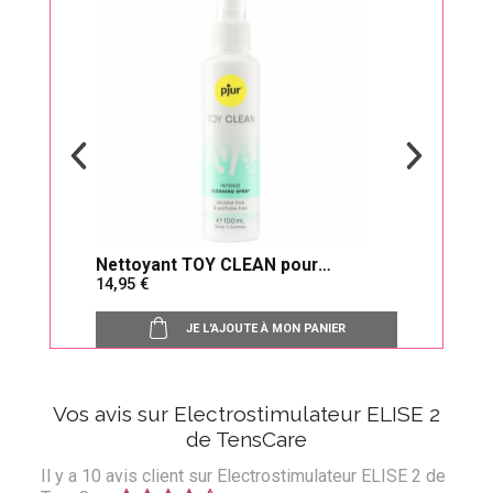
op
Nettoyant TOY CLEAN pour
Lubri
14,95
14,
accessoires intimes
JE L'AJOUTE À MON PANIER
Vos avis sur Electrostimulateur ELISE 2
de TensCare
Il y a
10
avis client sur Electrostimulateur ELISE 2 de