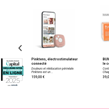
-
Pinktens, électrostimulateur
BUM
connecté
le 
ns
Douleurs et rééducation périnéale.
Cont
Pinktens est un
Cha
159,00
39