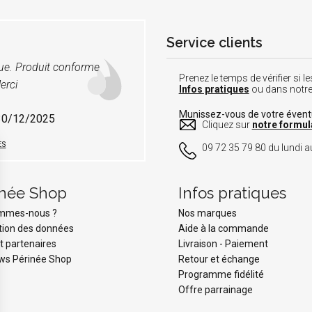
Service clients
vue. Produit conforme
Prenez le temps de vérifier si
erci
Infos pratiques
ou dans notr
Munissez-vous de votre éven
 30/12/2025
Cliquez sur
notre formul
ES
09 72 35 79 80 du lundi au
inée Shop
Infos pratiques
ommes-nous ?
Nos marques
tion des données
Aide à la commande
t partenaires
Livraison
-
Paiement
ws Périnée Shop
Retour et échange
Programme fidélité
Offre parrainage