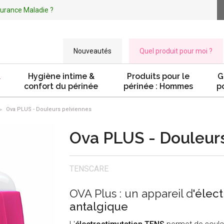
ssurance Maladie ?
Nouveautés
Quel produit pour moi ?
&
Hygiène intime &
Produits pour le
G
confort du périnée
périnée : Hommes
p
Ova PLUS - Douleurs pelviennes
Ova PLUS - Douleur
TENSCARE
OVA Plus : un appareil d
'élec
antalgique