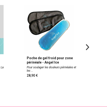
Poche de gel froid pour zone
Servie
périnéale - Angel Ice
accou
 La
Pour soulager les douleurs périnéales et
Froid ou
les
possib
28,90
17,9