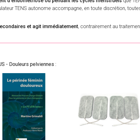
ent d'endométriose ou pendant les cycles menstruels
que TE
mulateur TENS autonome accompagne, en toute discrétion, toutes
econdaires et agit immédiatement
, contrairement au traiteme
S - Douleurs pelviennes :