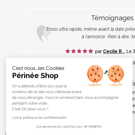
Témoignages
Envoi ultra rapide, même avant la date pré
à l'annonce. Rien à dire. M
par
Cecile R.
, Le
LIRE TOUS LES TÉMOIGNAG
C'est nous...les Cookies
Périnée Shop
Pér
On a attendu d'être sûrs que le
contenu de ce site vous intéresse avant
Qui s
de vous déranger, mais on aimerait bien vous accompagner
Protec
pendant votre visite...
Liens e
C'est OK pour vous ?
Les ne
Lire la politique de confidentialité
Consentements certifiés par