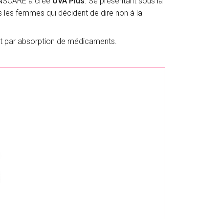
NSCARE a créé
OVA Plus
. Se présentant sous la
 les femmes qui décident de dire non à la
nt par absorption de médicaments.