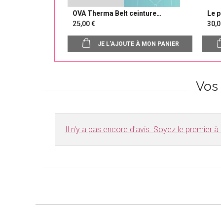
OVA Therma Belt ceinture
Le 
chauffante massante
25,00
30
JE L'AJOUTE À MON PANIER
Vos
Il n'y a pas encore d'avis. Soyez le premier à r