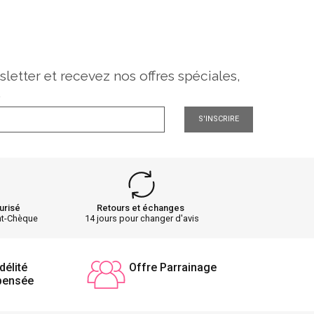
sletter et recevez nos offres spéciales,
.
S'INSCRIRE
urisé
Retours et échanges
nt-Chèque
14 jours pour changer d'avis
délité
Offre Parrainage
pensée