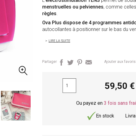
L'
électrostimutation TENS
permet de soula
menstruelles ou pelviennes
, comme celles l
règles
.
Ova Plus dispose de 4 programmes antid
autocollantes à positionner sur le bas du ve
LIRE LA SUITE
Partager
Ajouter aux favoris
59,50
Ou payez en
3 fois sans fra
En stock
Livr