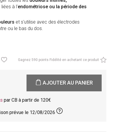
ger toutes les
douleurs intimes,
iées à l'
endométriose ou la période des
ouleurs
et s'utilise avec des électrodes
ntre ou le bas du dos.
Gagnez
590 points Fidélité en achetant ce produit
AJOUTER AU PANIER
is
par CB à partir de 120
aison prévue le
12/08/2026