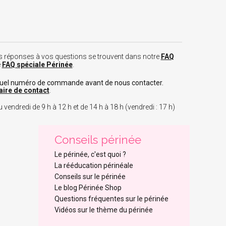
 les réponses à vos questions se trouvent dans notre
FAQ
e
FAQ spéciale Périnée
.
tuel numéro de commande avant de nous contacter.
aire de contact
.
 vendredi de 9 h à 12 h et de 14 h à 18 h (vendredi : 17 h)
Conseils périnée
Le périnée, c'est quoi ?
La rééducation périnéale
Conseils sur le périnée
Le blog Périnée Shop
Questions fréquentes sur le périnée
Vidéos sur le thème du périnée