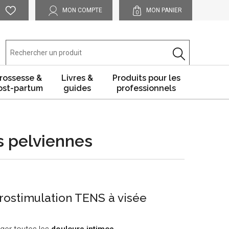
MON COMPTE
MON PANIER
0
rossesse &
Livres &
Produits pour les
ost-partum
guides
professionnels
s pelviennes
trostimulation TENS à visée