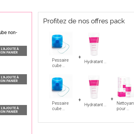
Profitez de nos offres pack
ube non-
 L'AJOUTE À
ON PANIER
Pessaire
Hydratant
cube
 L'AJOUTE À
ON PANIER
Pessaire
Nettoyan
Hydratant
cube
pour
 L'AJOUTE À
ON PANIER