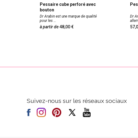
SQ
Pessaire cube perforé avec
Pes
ifiant
bouton
perforé
Dr Arabin est une marque de qualité
Dr A
pour les
alle
à partir de
48,00
57
Suivez-nous sur les réseaux sociaux