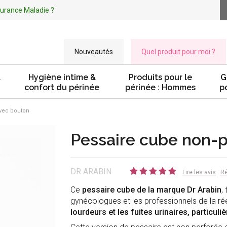
ssurance Maladie ?
Nouveautés
Quel produit pour moi ?
&
Hygiène intime &
Produits pour le
G
confort du périnée
périnée : Hommes
p
vec bouton
Pessaire cube non-p
DR ARABIN
Lire les avis
Ré
Ce
pessaire cube de la marque Dr Arabin
,
gynécologues et les professionnels de la ré
lourdeurs et les fuites urinaires, particul