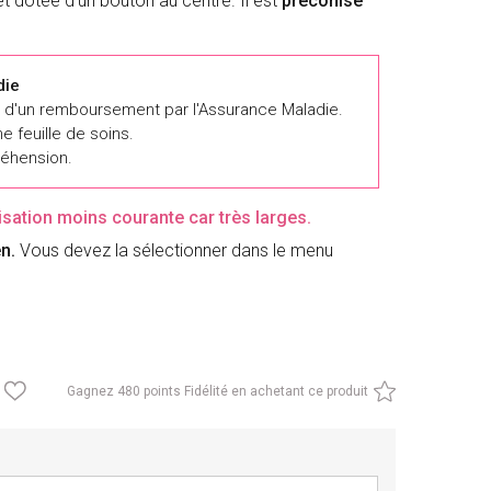
t dotée d'un bouton au centre. Il est
préconisé
die
er d'un remboursement par l'Assurance Maladie.
e feuille de soins.
éhension.
tilisation moins courante car très larges.
en.
Vous devez la sélectionner dans le menu
Gagnez
480 points Fidélité en achetant ce produit