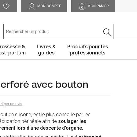
MON COMPTE
MON PANIER
0
rossesse &
Livres &
Produits pour les
ost-partum
guides
professionnels
erforé avec bouton
diger un avis
 tout en silicone, est le plus conseillé par les
éducation périnéale afin de
soulager les
ièrement lors d'une descente d'organe.