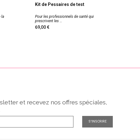
Kit de Pessaires de test
Pessai
 la
Pour les professionnels de santé qui
Ce pessa
prescrivent les
marque
69,00
57,0
sletter et recevez nos offres spéciales,
.
S'INSCRIRE