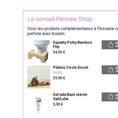
Le conseil Périnée Shop
Voici les produits complémentaires à Pessaire c
perforé avec bouton :
Squatty Potty Bamboo
JE
Flip
M
54,95
Pilates Circle Sissel
JE
M
SISSEL
29,90
Gel lubrifiant stérile
JE
OptiLube
M
5,90