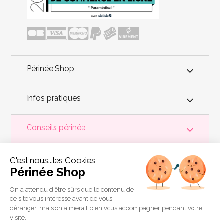
Périnée Shop
Infos pratiques
Conseils périnée
Votre
périnée
est précieux ! Il est donc primordial d'entretenir,
C'est nous...les Cookies
de muscler et de rééduquer le plancher pelvien
pour éviter les
problèmes d'
incontinence
, de pesanteur pelvienne, de manque
Périnée Shop
de sensations durant les rapports sexuels et de petites
fuites
urinaires
.
Périnée Shop
a sélectionné les meilleures solutions
pour la rééducation périnéale et pour l'auto-traitement de
On a attendu d'être sûrs que le contenu de
l'incontinence à domicile :
électrostimulateurs
,
appareils de
ce site vous intéresse avant de vous
biofeedback
,
cônes vaginaux
,
boules de Geisha
, sondes
déranger, mais on aimerait bien vous accompagner pendant votre
connectées et
accessoires pour exercices de Kegel
.
visite...