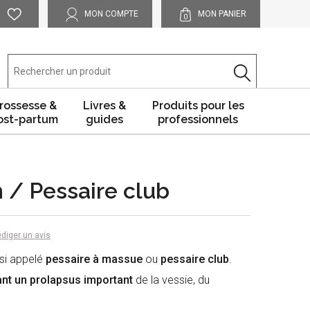
MON COMPTE
MON PANIER
0
rossesse &
Livres &
Produits pour les
ost-partum
guides
professionnels
 / Pessaire club
diger un avis
si appelé
pessaire à massue
ou
pessaire club
.
nt un prolapsus important
de la vessie, du