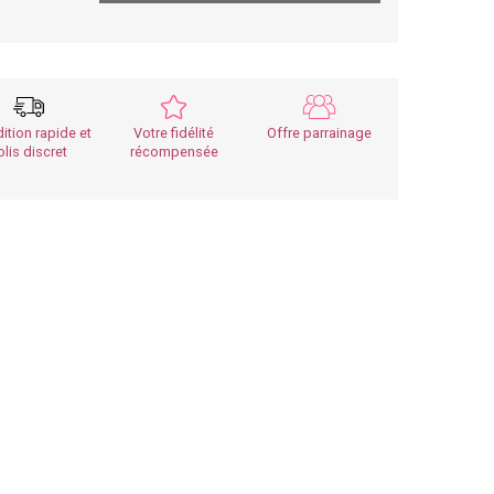
ition rapide et
Votre fidélité
Offre parrainage
olis discret
récompensée