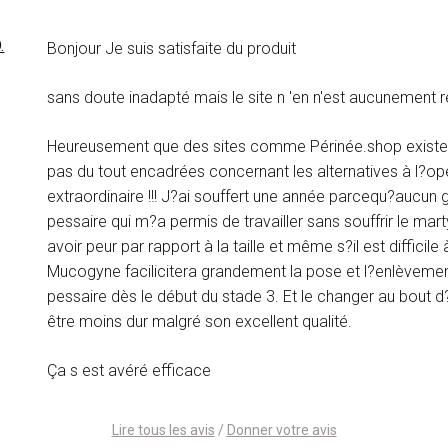
.
Bonjour Je suis satisfaite du produit
sans doute inadapté mais le site n 'en n'est aucunement
Heureusement que des sites comme Périnée.shop existe
pas du tout encadrées concernant les alternatives à l?op
extraordinaire !!! J?ai souffert une année parcequ?aucu
pessaire qui m?a permis de travailler sans souffrir le mart
avoir peur par rapport à la taille et même s?il est difficil
Mucogyne facilicitera grandement la pose et l?enlèvement.
pessaire dès le début du stade 3. Et le changer au bout 
être moins dur malgré son excellent qualité.
Ça s est avéré efficace
Lire tous les avis
/
Donner votre avis