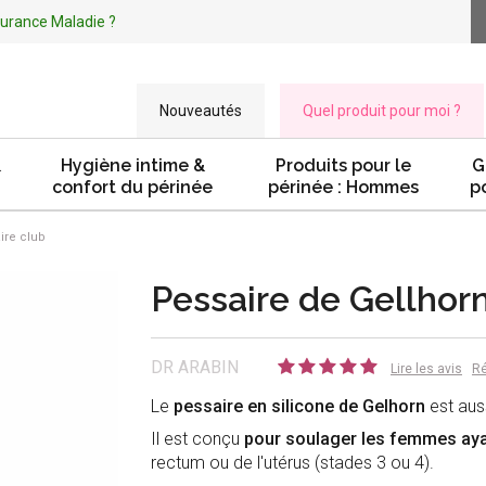
ssurance Maladie ?
Nouveautés
Quel produit pour moi ?
&
Hygiène intime &
Produits pour le
G
confort du périnée
périnée : Hommes
p
ire club
Pessaire de Gellhorn
DR ARABIN
Lire les avis
Ré
Le
pessaire en silicone de Gelhorn
est aus
Il est conçu
pour soulager les femmes aya
rectum ou de l'utérus (stades 3 ou 4).