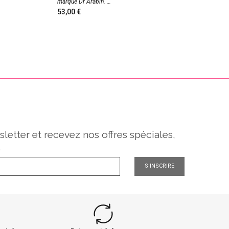
marque Dr Arabin.
prescri
53,00
69,0
sletter et recevez nos offres spéciales,
.
S'INSCRIRE