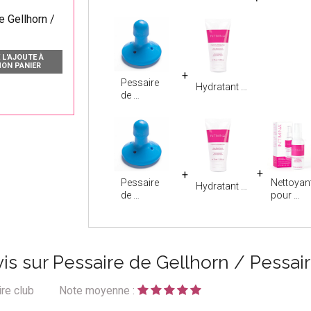
e Gellhorn /
 L'AJOUTE À
ON PANIER
Pessaire
Hydratant
de
Pessaire
Nettoyan
Hydratant
de
pour
is sur Pessaire de Gellhorn / Pessai
re club
Note moyenne :