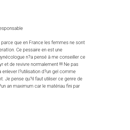
 responsable
 parce que en France les femmes ne sont
eratIon. Ce pessaire en est une
n gynécologue n?a pensé à me conseiller ce
yr et de revivre normalement !!!! Ne pas
e à enlever l?utilisation d?un gel comme
 Je pense qu?il faut utiliser ce genre de
d?un an maximum car le matériau fini par