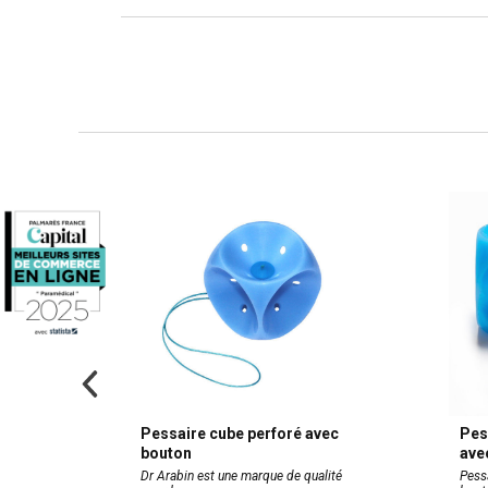
SQ
Pessaire cube perforé avec
Pes
ifiant
bouton
ave
perforé
Dr Arabin est une marque de qualité
Pess