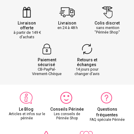
Livraison
Livraison
Colis discret
offerte
en 24 à 48 h
sans mention
"Périnée Shop"
à partir de 149
d'achats
Paiement
Retours et
sécurisé
échanges
CB-PayPal-
14 jours pour
Virement-Chèque
changer d'avis
Le Blog
Conseils Périnée
Questions
Articles et infos sur le
Les conseils de
fréquentes
périnée
Périnée Shop
FAQ spéciale Périnée