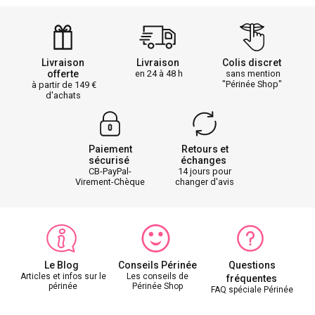
Livraison
Livraison
Colis discret
offerte
en 24 à 48 h
sans mention
"Périnée Shop"
à partir de 149
d'achats
Paiement
Retours et
sécurisé
échanges
CB-PayPal-
14 jours pour
Virement-Chèque
changer d'avis
Le Blog
Conseils Périnée
Questions
Articles et infos sur le
Les conseils de
fréquentes
périnée
Périnée Shop
FAQ spéciale Périnée