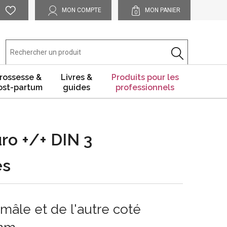
MON COMPTE
MON PANIER
0
rossesse &
Livres &
Produits pour les
ost-partum
guides
professionnels
ro +/+ DIN 3
es
mâle et de l'autre coté