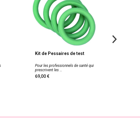
Kit de Pessaires de test
Poster
planch
s
Pour les professionnels de santé qui
Poster d
prescrivent les
l'ense
69,00
18,0