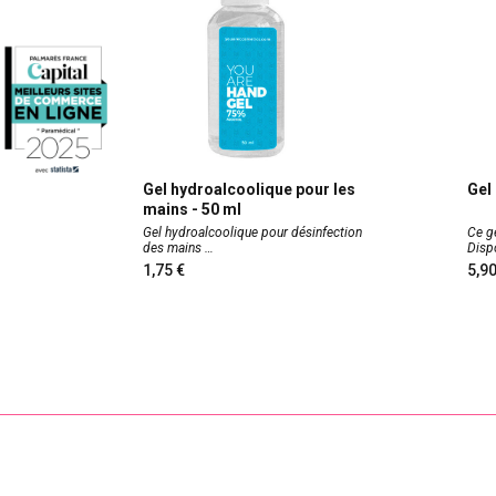
érinée
Gel hydroalcoolique pour les
Gel 
mains - 50 ml
tré pour
Gel hydroalcoolique pour désinfection
Ce ge
des mains
Disp
1,75
5,