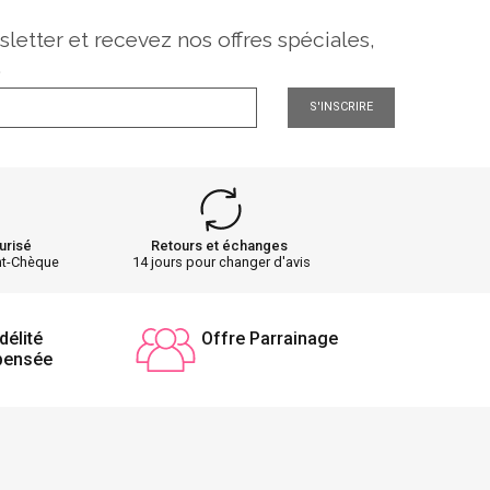
sletter et recevez nos offres spéciales,
.
S'INSCRIRE
urisé
Retours et échanges
nt-Chèque
14 jours pour changer d'avis
délité
Offre Parrainage
pensée