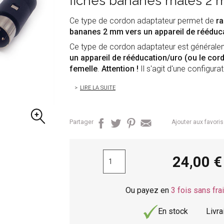
fiches bananes mâles 2
Ce type de cordon adaptateur permet de
ra
bananes 2 mm vers un appareil de rééduca
Ce type de cordon adaptateur est général
un appareil de rééducation/uro (ou le cor
femelle
.
Attention !
Il s'agit d'une configura
LIRE LA SUITE
Partager
Ajouter aux favoris
24,00
Ou payez en
3 fois sans fra
En stock
Livr