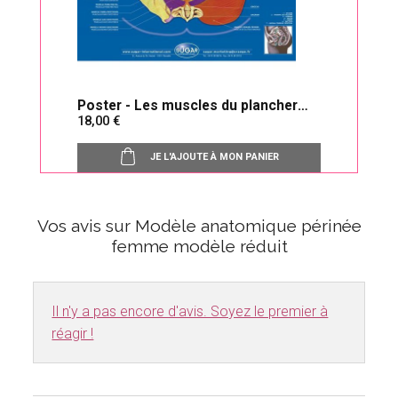
Poster - Les muscles du plancher
18,00
pelvien
JE L'AJOUTE À MON PANIER
Vos avis sur Modèle anatomique périnée
femme modèle réduit
Il n'y a pas encore d'avis. Soyez le premier à
réagir !