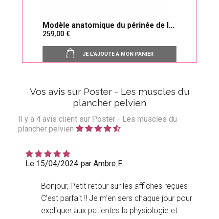
Modèle anatomique du périnée de la
Anat
259,00
50,
femme en 12 éléments
fémi
JE L'AJOUTE À MON PANIER
Vos avis sur Poster - Les muscles du
plancher pelvien
Il y a
4
avis client sur Poster - Les muscles du
plancher pelvien
Le 15/04/2024
par
Ambre F.
Bonjour, Petit retour sur les affiches reçues
C'est parfait !! Je m'en sers chaque jour pour
expliquer aux patientes la physiologie et