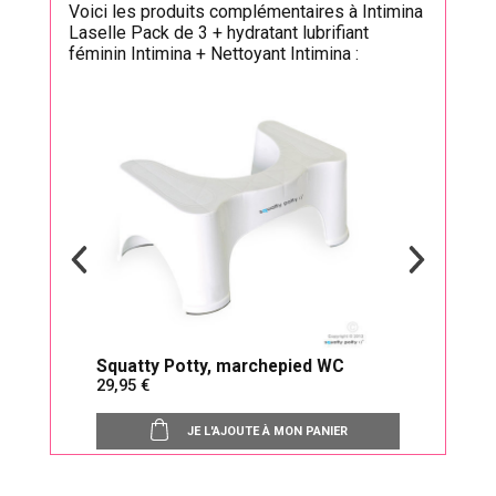
Voici les produits complémentaires à Intimina
Laselle Pack de 3 + hydratant lubrifiant
féminin Intimina + Nettoyant Intimina :
Squatty Potty, marchepied WC
Neur
29,95
à part
JE L'AJOUTE À MON PANIER