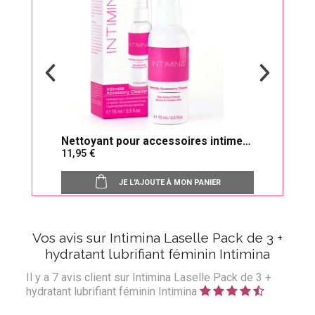
Nettoyant pour accessoires intimes
Pelv
11,95
239
Intimina
périn
JE L'AJOUTE À MON PANIER
Vos avis sur Intimina Laselle Pack de 3 +
hydratant lubrifiant féminin Intimina
Il y a
7
avis client sur Intimina Laselle Pack de 3 +
hydratant lubrifiant féminin Intimina