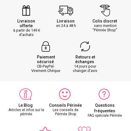
Livraison
Livraison
Colis discret
offerte
en 24 à 48 h
sans mention
"Périnée Shop"
à partir de 149
d'achats
Paiement
Retours et
sécurisé
échanges
CB-PayPal-
14 jours pour
Virement-Chèque
changer d'avis
Le Blog
Conseils Périnée
Questions
Articles et infos sur le
Les conseils de
fréquentes
périnée
Périnée Shop
FAQ spéciale Périnée