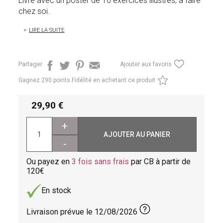
Livré avec un poster de 10 exercices illustrés, à faire
chez soi.
LIRE LA SUITE
Partager
Ajouter aux favoris
Gagnez
290 points Fidélité en achetant ce produit
29,90
+
AJOUTER AU PANIER
-
Ou payez en
3 fois sans frais
par CB à partir de
120
En stock
Livraison prévue le
12/08/2026