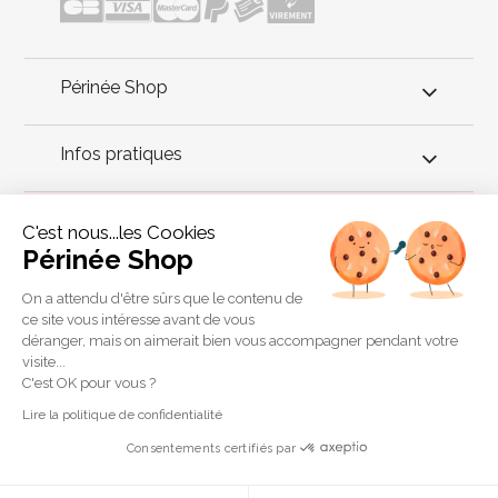
Périnée Shop
Infos pratiques
Conseils périnée
C'est nous...les Cookies
Périnée Shop
La méthode Pilates est connue et reconnue pour ses effets
positifs sur le corps. Cette méthode de gymnastique a pour but
On a attendu d'être sûrs que le contenu de
de renforcer les muscles affaiblis et de permettre la relaxation
ce site vous intéresse avant de vous
des muscles tendus. Cette méthode est particulièrement
déranger, mais on aimerait bien vous accompagner pendant votre
douce.
visite...
Copyright 2011 © Périnée Shop
C'est OK pour vous ?
Conditions générales de vente
Lire la politique de confidentialité
Mentions légales
Consentements certifiés par
Plan du site
Crédits