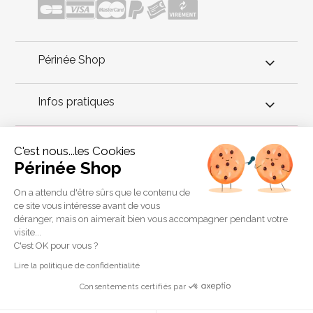
Périnée Shop
Infos pratiques
Conseils périnée
C'est nous...les Cookies
Périnée Shop
Périnée Shop dans l'émission de TV "Les Maternelles". Lors
d'un sujet sur la rééducation du périnée chez soi, de nombreux
On a attendu d'être sûrs que le contenu de
dispositifs proposés par Périnée Shop étaient présentés. En
ce site vous intéresse avant de vous
effet, Périnée Shop est spécialisé dans la vente d'accessoires
déranger, mais on aimerait bien vous accompagner pendant votre
pour la rééducation du périnée à domicile, pour les particuliers.
visite...
Copyright 2011 © Périnée Shop
C'est OK pour vous ?
Conditions générales de vente
Lire la politique de confidentialité
Mentions légales
Consentements certifiés par
Plan du site