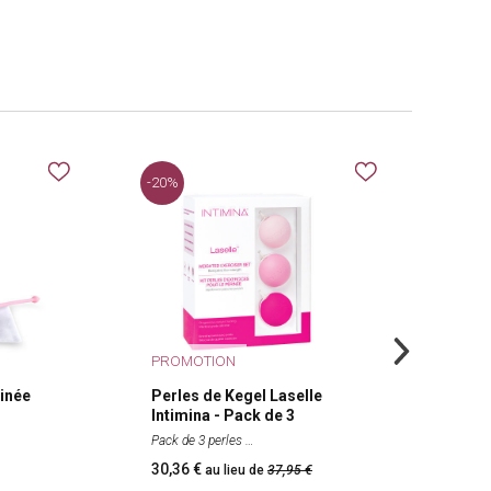
-20%
-20%
PROMOTION
PRO
inée
Perles de Kegel Laselle
Perl
Intimina - Pack de 3
Inti
Pack de 3 perles
28 g,
30,36
11,
au lieu de
37,95