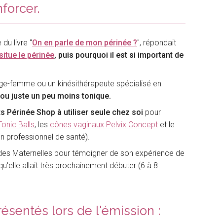
nforcer.
u livre "
On en parle de mon périnée ?
", répondait
situe le périnée
, puis
pourquoi il est si important de
age-femme ou un kinésithérapeute spécialisé en
i ou juste un peu moins tonique.
s Périnée Shop à utiliser seule chez soi
pour
onic Balls
, les
cônes vaginaux Pelvix Concept
et le
un professionnel de santé).
 des Maternelles pour témoigner de son expérience de
u'elle allait très prochainement débuter (6 à 8
résentés lors de l'émission :