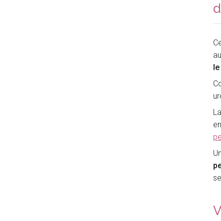
d
Ce
au
le
Co
ur
La
en
pe
Un
pe
s
V