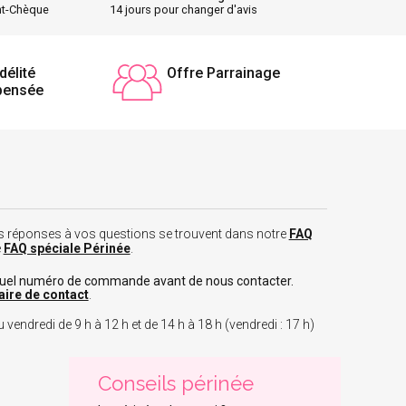
nt-Chèque
14 jours pour changer d'avis
délité
Offre Parrainage
pensée
 les réponses à vos questions se trouvent dans notre
FAQ
e
FAQ spéciale Périnée
.
tuel numéro de commande avant de nous contacter.
aire de contact
.
 vendredi de 9 h à 12 h et de 14 h à 18 h (vendredi : 17 h)
Conseils périnée