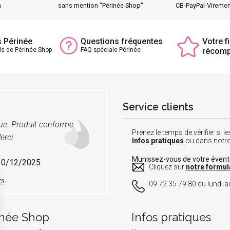
h
sans mention "Périnée Shop"
CB-PayPal-Vireme
s Périnée
Questions fréquentes
Votre fi
ls de Périnée Shop
FAQ spéciale Périnée
récom
Service clients
vue. Produit conforme
Prenez le temps de vérifier si
erci
Infos pratiques
ou dans notr
Munissez-vous de votre éven
 30/12/2025
Cliquez sur
notre formul
ES
09 72 35 79 80 du lundi au
inée Shop
Infos pratiques