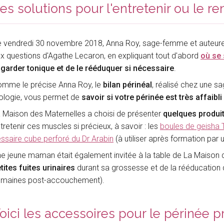
es solutions pour l'entretenir ou le re
 vendredi 30 novembre 2018, Anna Roy, sage-femme et auteure d
x questions d'Agathe Lecaron, en expliquant tout d'abord
où se 
 garder tonique et de le rééduquer si nécessaire
.
mme le précise Anna Roy, le
bilan périnéal
, réalisé chez une s
ologie, vous permet de
savoir si votre périnée est très affaibl
 Maison des Maternelles a choisi de présenter
quelques produit
tretenir ces muscles si précieux, à savoir : les
boules de geisha T
ssaire cube perforé du Dr Arabin
(à utiliser après formation par 
e jeune maman était également invitée à la table de La Maison
tites fuites urinaires
durant sa grossesse et de la rééducation q
emaines post-accouchement).
oici les accessoires pour le périnée p