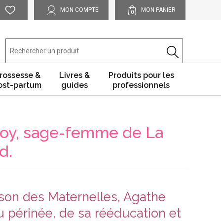
MON COMPTE
MON PANIER
0
rossesse &
Livres &
Produits pour les
ost-partum
guides
professionnels
 Roy, sage-femme de La
d.
son des Maternelles, Agathe
u périnée, de sa rééducation et