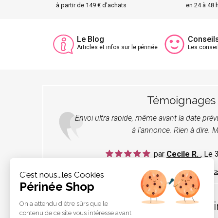
à partir de 149 € d'achats
en 24 à 48 
Le Blog
Conseil
Articles et infos sur le périnée
Les consei
Témoignages
Envoi ultra rapide, même avant la date pré
à l'annonce. Rien à dire. M
par
Cecile R.
, Le
LIRE TOUS LES TÉMOIGNAG
C'est nous...les Cookies
Périnée Shop
Pér
On a attendu d'être sûrs que le
contenu de ce site vous intéresse avant