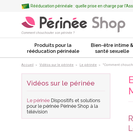
Rééducation périnéale : quelle prise en charge par l'A
Comment chouchouter son périnée ?
Produits pour la
Bien-être intime 
rééducation périnéale
santé sexuelle
Accueil
Vidéos sur le périnée
Le périnée
"Comment chouchou
E
Vidéos sur le périnée
M
Le périnée
Dispositifs et solutions
pour le périnée
Périnée Shop à la
télévision
R
L