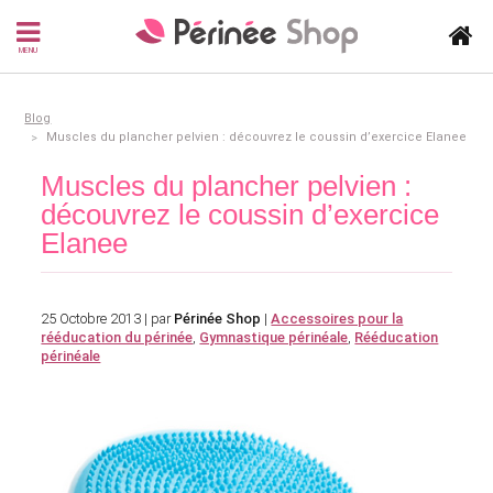
MENU
Blog
Muscles du plancher pelvien : découvrez le coussin d’exercice Elanee
Muscles du plancher pelvien :
découvrez le coussin d’exercice
Elanee
25 Octobre 2013 | par
Périnée Shop
|
Accessoires pour la
rééducation du périnée
,
Gymnastique périnéale
,
Rééducation
périnéale