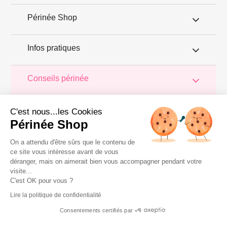
Périnée Shop
Infos pratiques
Conseils périnée
Votre
périnée
est précieux ! Il est donc primordial d'entretenir,
de
C'est nous...les Cookies
muscler et de rééduquer le plancher pelvien
pour éviter les
problèmes d'
incontinence
, de pesanteur pelvienne, de manque
Périnée Shop
de sensations durant les rapports sexuels et de petites
fuites
urinaires
.
Périnée Shop
a sélectionné les meilleures solutions
pour la rééducation périnéale et pour l'auto-traitement de
On a attendu d'être sûrs que le contenu de
l'incontinence à domicile :
électrostimulateurs
,
appareils de
ce site vous intéresse avant de vous
biofeedback
,
cônes vaginaux
,
boules de Geisha
, sondes
déranger, mais on aimerait bien vous accompagner pendant votre
connectées et
accessoires pour exercices de Kegel
.
visite...
Copyright 2011 © Périnée Shop
C'est OK pour vous ?
Conditions générales de vente
Lire la politique de confidentialité
Mentions légales
Consentements certifiés par
Plan du site