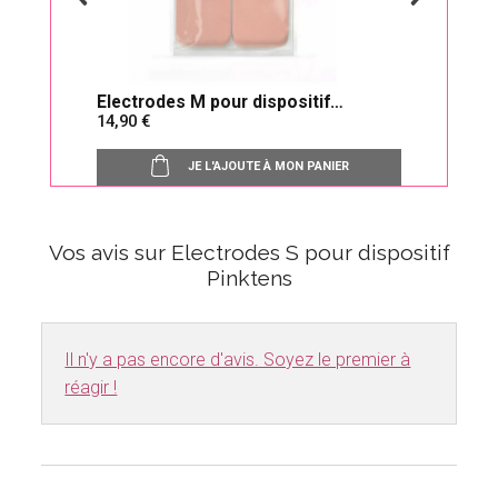
Electrodes M pour dispositif
Pink
14,90
159
Pinktens
conn
JE L'AJOUTE À MON PANIER
Vos avis sur Electrodes S pour dispositif
Pinktens
Il n'y a pas encore d'avis. Soyez le premier à
réagir !