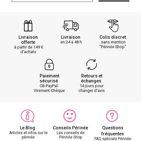
Livraison
Livraison
Colis discret
offerte
en 24 à 48 h
sans mention
"Périnée Shop"
à partir de 149
d'achats
Paiement
Retours et
sécurisé
échanges
CB-PayPal-
14 jours pour
Virement-Chèque
changer d'avis
Le Blog
Conseils Périnée
Questions
Articles et infos sur le
Les conseils de
fréquentes
périnée
Périnée Shop
FAQ spéciale Périnée