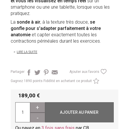
et vous les visualisez en temps réel
sur un
smartphone ou une une tablette, lorsque vous les
pratiquez.
La
sonde à air
, à la texture très douce,
se
gonfle pour s'adapter parfaitement à votre
anatomie
et capter exactement toutes les
contractions périnéales durant les exercices.
LIRE LA SUITE
Partager
Ajouter aux favoris
Gagnez
1890 points Fidélité en achetant ce produit
189,00
+
AJOUTER AU PANIER
-
Ou payez en
3 fois sans frais
par CB