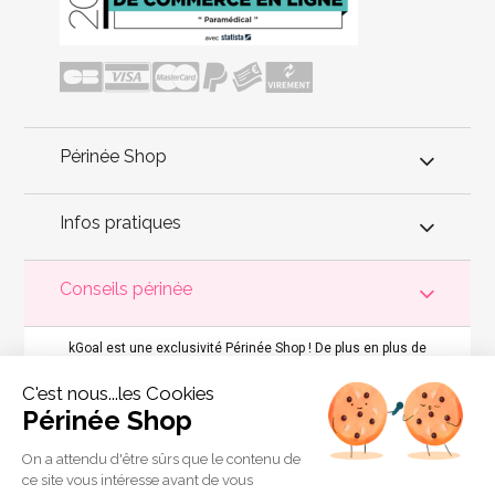
Périnée Shop
Infos pratiques
Conseils périnée
kGoal est une exclusivité Périnée Shop ! De plus en plus de
produits connectés pour renforcer le périnée arrivent sur le
marché. Cependant, peu possèdent une sensibilité qui permet
C'est nous...les Cookies
de détecter la contraction du périnée. Avec kGoal, c'est
possible ! Grâce au système à air, kGoal détecte la moindre
Périnée Shop
contraction périnéale et la transmet sur l'application dédiée.
Ainsi, vous apprenez à renforcer correctement les muscles du
périnée. Les divers exercices de l'application permettent de les
On a attendu d'être sûrs que le contenu de
contracter différemment : longtemps, rapidement ou en tenant
ce site vous intéresse avant de vous
la contraction périnéale au maximum. kGoal, Pour retrouver un