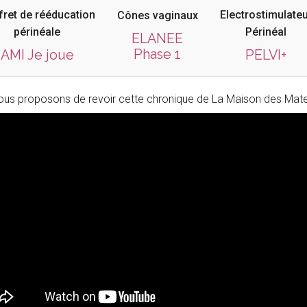
fret de rééducation
Electrostimulateu
Cônes vaginaux
périnéale
Périnéal
ELANEE
Phase 1
AMI Je joue
PELVI+
us proposons de revoir cette chronique de La Maison des Mater