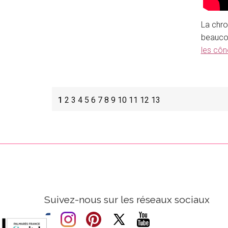
La chro
beaucou
les côn
1
2
3
4
5
6
7
8
9
10
11
12
13
Suivez-nous sur les réseaux sociaux