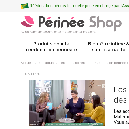
Rééducation périnéale : quelle prise en charge par l'A
La Boutique du périnée et de la rééducation périnéale
Produits pour la
Bien-être intime 
rééducation périnéale
santé sexuelle
Accueil
Nos actus
Les accessoires pour muscler son périnée à
07/11/2017
Les 
des 
Les acc
Materne
Vous av