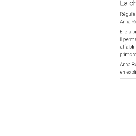
La c
Réguliè
Anna Ro
Elle a b
il perm
affaibl
primord
Anna Ro
en expli