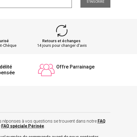
S'INSCRIRE
urisé
Retours et échanges
nt-Chèque
14 jours pour changer d'avis
délité
Offre Parrainage
pensée
 les réponses à vos questions se trouvent dans notre
FAQ
e
FAQ spéciale Périnée
.
tuel numéro de commande avant de nous contacter.