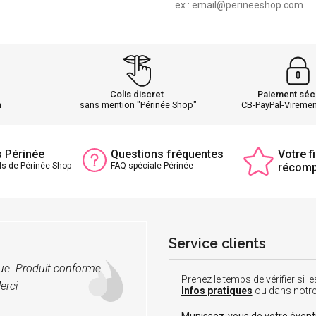
Colis discret
Paiement séc
h
sans mention "Périnée Shop"
CB-PayPal-Vireme
s Périnée
Questions fréquentes
Votre fi
ls de Périnée Shop
FAQ spéciale Périnée
récom
Service clients
vue. Produit conforme
Prenez le temps de vérifier si
erci
Infos pratiques
ou dans notr
Munissez-vous de votre éven