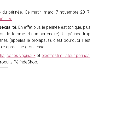
e du périnée. Ce matin, mardi 7 novembre 2017,
périnée
.
sexualité
. En effet plus le périnée est tonique, plus
pour la femme et son partenaire). Un périnée trop
anes (appelés le prolapsus), c'est pourquoi il est
néale après une grossesse.
sha
,
cônes vaginaux
et
électrostimulateur périnéal
3 produits PérinéeShop: