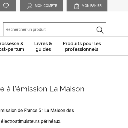
MON COMPTE
MON PANIER
0
rossesse &
Livres &
Produits pour les
ost-partum
guides
professionnels
e à l'émission La Maison
'émission de France 5 : La Maison des
 électrostimulateurs périnéaux.