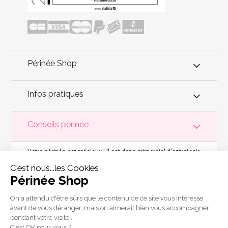
Périnée Shop
Infos pratiques
Conseils périnée
Votre
périnée
est précieux ! Il est donc primordial d'entretenir,
de muscler et de rééduquer le plancher pelvien
pour éviter les
problèmes d'
incontinence
, de pesanteur pelvienne, de manque
C'est nous...les Cookies
de sensations durant les rapports sexuels et de petites
fuites
Périnée Shop
urinaires
.
Périnée Shop
a sélectionné les meilleures solutions
pour la rééducation périnéale et pour l'auto-traitement de
l'incontinence à domicile :
électrostimulateurs
,
appareils de
On a attendu d'être sûrs que le contenu de ce site vous intéresse
biofeedback
,
cônes vaginaux
,
boules de Geisha
, sondes
avant de vous déranger, mais on aimerait bien vous accompagner
connectées et
accessoires pour exercices de Kegel
.
pendant votre visite...
Copyright 2011 © Périnée Shop
C'est OK pour vous ?