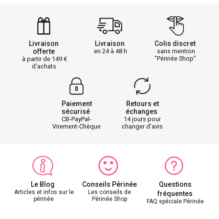
Livraison
Livraison
Colis discret
offerte
en 24 à 48 h
sans mention
"Périnée Shop"
à partir de 149
d'achats
Paiement
Retours et
sécurisé
échanges
CB-PayPal-
14 jours pour
Virement-Chèque
changer d'avis
Le Blog
Conseils Périnée
Questions
Articles et infos sur le
Les conseils de
fréquentes
périnée
Périnée Shop
FAQ spéciale Périnée