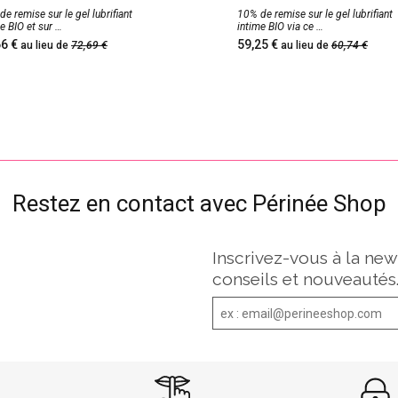
e remise sur le gel lubrifiant
10% de remise sur le gel lubrifiant
me BIO et sur
intime BIO via ce
,66
59,25
au lieu de
72,69
au lieu de
60,74
Restez en contact avec Périnée Shop
Inscrivez-vous à la new
conseils et nouveautés