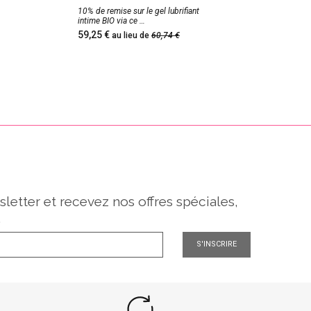
10% de remise sur le gel lubrifiant
68,4
intime BIO via ce
59,25
au lieu de
60,74
sletter et recevez nos offres spéciales,
.
S'INSCRIRE