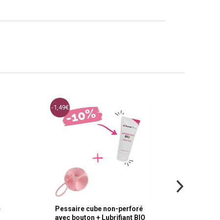
-1,49
-3,44
c
Pessaire cube non-perforé
Dilata
avec bouton + Lubrifiant BIO
+ lubr