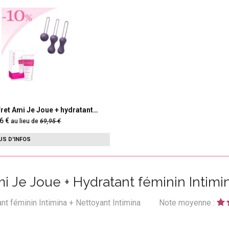
ret Ami Je Joue + hydratant
nin Intimina
,86
au lieu de
69,95
US D'INFOS
mi Je Joue + Hydratant féminin Intimi
nt féminin Intimina + Nettoyant Intimina
Note moyenne :