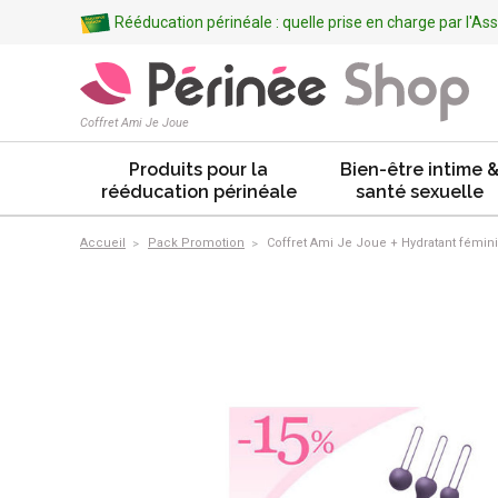
Rééducation périnéale : quelle prise en charge par l'A
Coffret Ami Je Joue
Produits pour la
Bien-être intime 
rééducation périnéale
santé sexuelle
Accueil
Pack Promotion
Coffret Ami Je Joue + Hydratant féminin