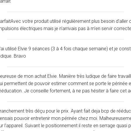
arfait
arfaitAvec votre produit utilisé régulièrement plus besoin d'aller
mpulsions électriques mais je n'arrivais pas à m'en servir correctem
'ai utilisé Elvie 9 séances (3 à 4 fois chaque semaine) et je consta
udique. Bravo
eureuse de mon achat Elvie. Manière très ludique de faire travai
ui permettent de pouvoir estimer comment se porte le périnée et
ééducation. Je conseille fortement, à ne pas hésiter à faire cet 
ranchement très déçu pour le prix. Ayant fait deja bcp de rééduc
ensais pouvoir entretenir mon périnée chez moi. Malheureuseme
ur l'appareil. Suivant le positionnement il reste en serrage qua