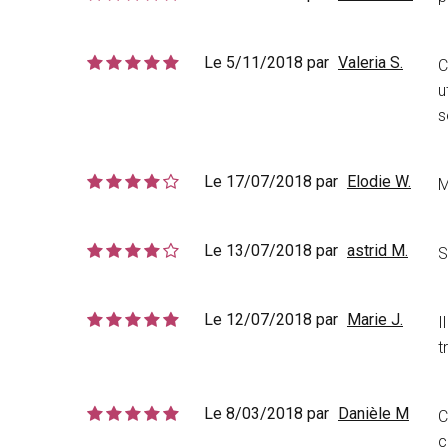
Le 5/11/2018 par
Valeria S.
C
u
s
Le 17/07/2018 par
Elodie W.
M
Le 13/07/2018 par
astrid M.
S
Le 12/07/2018 par
Marie J.
I
t
Le 8/03/2018 par
Danièle M
C
c