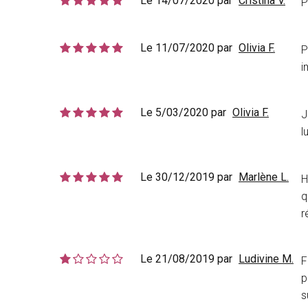
Le 14/07/2020 par
Cristina V.
P
Le 11/07/2020 par
Olivia F.
P
i
Le 5/03/2020 par
Olivia F.
J
l
Le 30/12/2019 par
Marlène L.
H
q
r
Le 21/08/2019 par
Ludivine M.
F
p
s