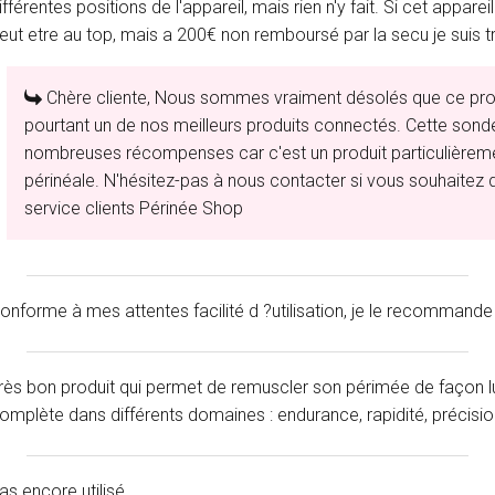
ifférentes positions de l'appareil, mais rien n'y fait. Si cet appa
eut etre au top, mais a 200€ non remboursé par la secu je suis 
Chère cliente, Nous sommes vraiment désolés que ce produi
pourtant un de nos meilleurs produits connectés. Cette sonde
nombreuses récompenses car c'est un produit particulièremen
périnéale. N'hésitez-pas à nous contacter si vous souhaitez de
service clients Périnée Shop
onforme à mes attentes facilité d ?utilisation, je le recommande
rès bon produit qui permet de remuscler son périmée de façon lu
omplète dans différents domaines : endurance, rapidité, précision
as encore utilisé