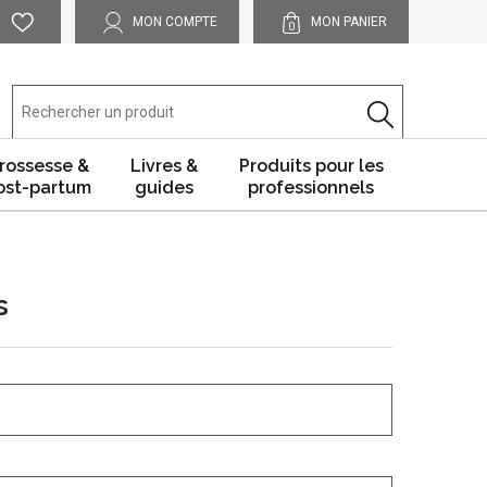
MON COMPTE
MON PANIER
0
rossesse &
Livres &
Produits pour les
ost-partum
guides
professionnels
s