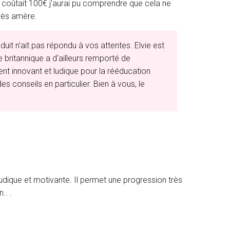
reil coûtait 100€ j'aurai pu comprendre que cela ne
très amère.
t n'ait pas répondu à vos attentes. Elvie est
 britannique a d'ailleurs remporté de
t innovant et ludique pour la rééducation
s conseils en particulier. Bien à vous, le
dique et motivante. Il permet une progression très
.. .