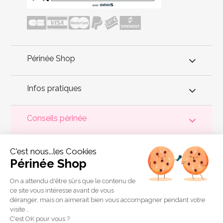
Périnée Shop
Infos pratiques
Conseils périnée
Votre
périnée
est précieux ! Il est donc primordial d'entretenir,
C'est nous...les Cookies
de muscler et de rééduquer le plancher pelvien
pour éviter les
problèmes d'
incontinence
, de pesanteur pelvienne, de manque
Périnée Shop
de sensations durant les rapports sexuels et de petites
fuites
urinaires
.
Périnée Shop
a sélectionné les meilleures solutions
pour la rééducation périnéale et pour l'auto-traitement de
On a attendu d'être sûrs que le contenu de
l'incontinence à domicile :
électrostimulateurs
,
appareils de
ce site vous intéresse avant de vous
biofeedback
,
cônes vaginaux
,
boules de Geisha
, sondes
déranger, mais on aimerait bien vous accompagner pendant votre
connectées et
accessoires pour exercices de Kegel
.
visite...
Copyright 2011 © Périnée Shop
C'est OK pour vous ?