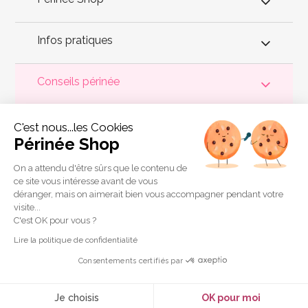
Infos pratiques
Conseils périnée
Votre
périnée
est précieux ! Il est donc primordial d'entretenir,
C'est nous...les Cookies
de muscler et de rééduquer le plancher pelvien
pour éviter les
problèmes d'
incontinence
, de pesanteur pelvienne, de manque
Périnée Shop
de sensations durant les rapports sexuels et de petites
fuites
urinaires
.
Périnée Shop
a sélectionné les meilleures solutions
pour la rééducation périnéale et pour l'auto-traitement de
On a attendu d'être sûrs que le contenu de
l'incontinence à domicile :
électrostimulateurs
,
appareils de
ce site vous intéresse avant de vous
biofeedback
,
cônes vaginaux
,
boules de Geisha
, sondes
déranger, mais on aimerait bien vous accompagner pendant votre
connectées et
accessoires pour exercices de Kegel
.
visite...
Copyright 2011 © Périnée Shop
C'est OK pour vous ?
Conditions générales de vente
Lire la politique de confidentialité
Mentions légales
Consentements certifiés par
Plan du site
Crédits
Je choisis
OK pour moi