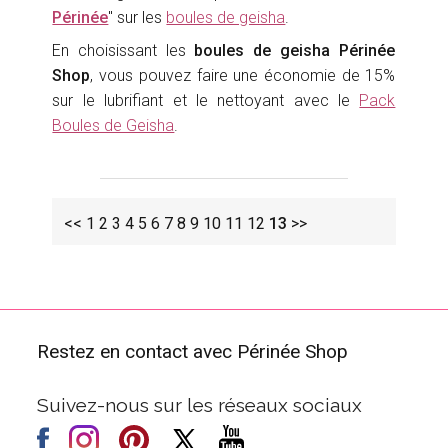
Périnée
" sur les
boules de geisha
.
En choisissant les
boules de geisha Périnée
Shop
, vous pouvez faire une économie de 15%
sur le lubrifiant et le nettoyant avec le
Pack
Boules de Geisha
.
<<
1
2
3
4
5
6
7
8
9
10
11
12
13
>>
Restez en contact avec Périnée Shop
Suivez-nous sur les réseaux sociaux