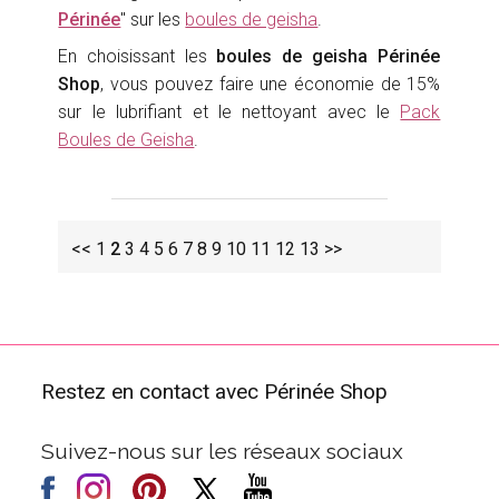
Périnée
" sur les
boules de geisha
.
En choisissant les
boules de geisha Périnée
Shop
, vous pouvez faire une économie de 15%
sur le lubrifiant et le nettoyant avec le
Pack
Boules de Geisha
.
<<
1
2
3
4
5
6
7
8
9
10
11
12
13
>>
Restez en contact avec Périnée Shop
Suivez-nous sur les réseaux sociaux