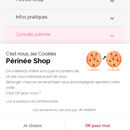
Infos pratiques
Conseils périnée
Votre
périnée
est précieux ! Il est donc primordial d'entretenir,
C'est nous...les Cookies
de muscler et de rééduquer le plancher pelvien
pour éviter les
problèmes d'
incontinence
, de pesanteur pelvienne, de manque
Périnée Shop
de sensations durant les rapports sexuels et de petites
fuites
urinaires
.
Périnée Shop
a sélectionné les meilleures solutions
pour la rééducation périnéale et pour l'auto-traitement de
On a attendu d'être sûrs que le contenu de
l'incontinence à domicile :
électrostimulateurs
,
appareils de
ce site vous intéresse avant de vous
biofeedback
,
cônes vaginaux
,
boules de Geisha
, sondes
déranger, mais on aimerait bien vous accompagner pendant votre
connectées et
accessoires pour exercices de Kegel
.
visite...
Copyright 2011 © Périnée Shop
C'est OK pour vous ?
Conditions générales de vente
Lire la politique de confidentialité
Mentions légales
Consentements certifiés par
Plan du site
Crédits
Je choisis
OK pour moi