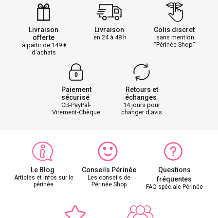
Livraison
Livraison
Colis discret
offerte
en 24 à 48 h
sans mention
"Périnée Shop"
à partir de 149
d'achats
Paiement
Retours et
sécurisé
échanges
CB-PayPal-
14 jours pour
Virement-Chèque
changer d'avis
Le Blog
Conseils Périnée
Questions
Articles et infos sur le
Les conseils de
fréquentes
périnée
Périnée Shop
FAQ spéciale Périnée