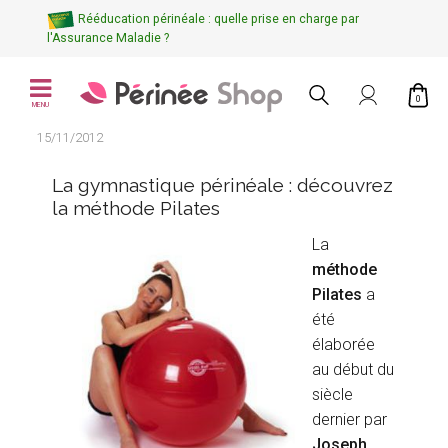
Rééducation périnéale : quelle prise en charge par
l'Assurance Maladie ?
0
MENU
15/11/2012
La gymnastique périnéale : découvrez
la méthode Pilates
La
méthode
Pilates
a
été
élaborée
au début du
siècle
dernier par
Joseph