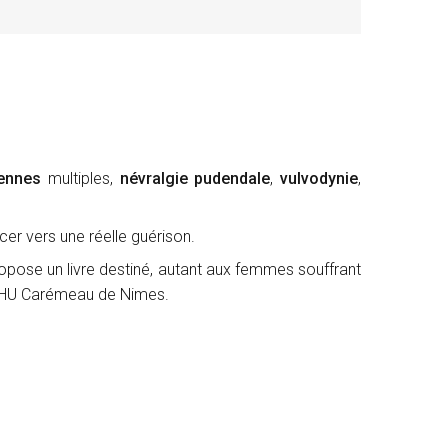
iennes
multiples,
n
évralgie pudendale
,
vulvodynie
,
er vers une réelle guérison.
ropose un livre destiné, autant aux femmes souffrant
u CHU Carémeau de Nimes.