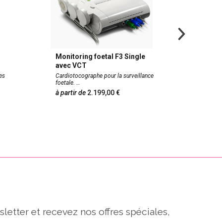
Monitoring foetal F3 Single
Kit de
avec VCT
CUBE
es
Cardiotocographe pour la surveillance
Pessaire
foetale.
contena
à partir de
2.199,00
89,0
sletter et recevez nos offres spéciales,