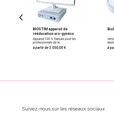
BIOSTIM appareil de
Bio
rééducation uro-gynéco
 de ce
Appareil 100 % francais pour les
Versi
professionnels de la
dest
à partir de
3.050,00
à pa
Suivez-nous sur les réseaux sociaux