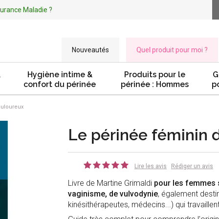
ssurance Maladie ?
Nouveautés
Quel produit pour moi ?
&
Hygiène intime &
Produits pour le
G
confort du périnée
périnée : Hommes
p
ouloureux
Le périnée féminin 
Lire les avis
Rédiger un avis
Livre de Martine Grimaldi
pour les femmes s
vaginisme, de vulvodynie
, également dest
kinésithérapeutes, médecins...) qui travaillen