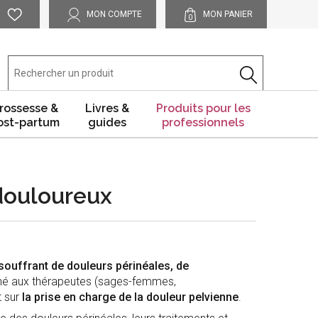
MON COMPTE
MON PANIER
0
rossesse &
Livres &
Produits pour les
ost-partum
guides
professionnels
douloureux
ouffrant de douleurs périnéales, de
iné aux thérapeutes (sages-femmes,
t sur
la prise en charge de la douleur pelvienne
.