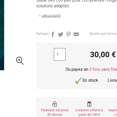
Guide très complet pour comprendre l'origine
solutions adaptés.
LIRE LA SUITE
Partager
Ajouter aux favoris
30,00
Ou payez en
3 fois sans fra
En stock
Livr
Paiement sécurisé
Livraison offerte à
Expéd
3D Secure
partir de 149
c