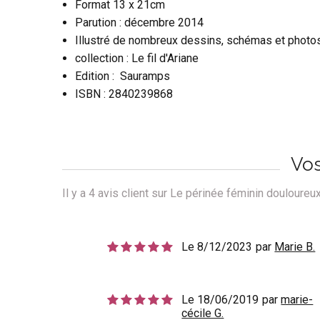
Format 13 x 21cm
Parution : décembre 2014
Illustré de nombreux dessins, schémas et photos
collection : Le fil d'Ariane
Edition : Sauramps
ISBN :
2840239868
Vos
Il y a
4
avis client sur Le périnée féminin douloureu
Le 8/12/2023
par
Marie B.
Le 18/06/2019
par
marie-
cécile G.