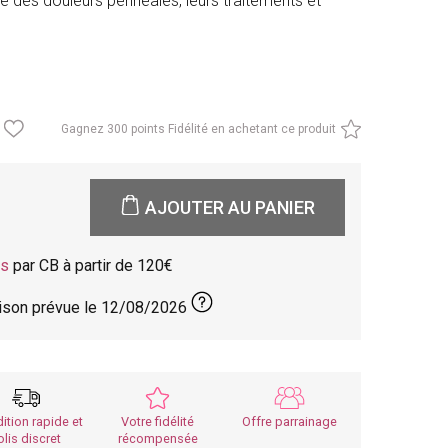
 des douleurs périnéales, leurs traitements et
Gagnez
300 points Fidélité en achetant ce produit
AJOUTER AU PANIER
is
par CB à partir de 120
aison prévue le
12/08/2026
ition rapide et
Votre fidélité
Offre parrainage
olis discret
récompensée