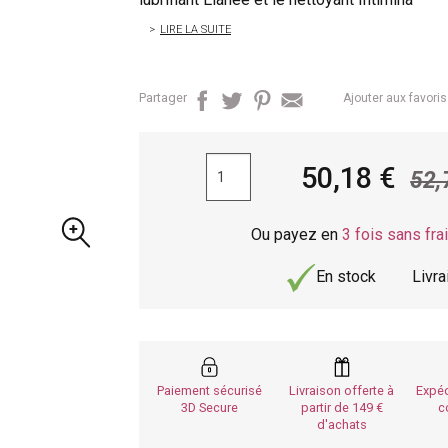
LIRE LA SUITE
Partager
Ajouter aux favoris
50,18
52
Ou payez en
3 fois sans fra
En stock
Livr
Paiement sécurisé
Livraison offerte à
Expéd
3D Secure
partir de 149
c
d'achats