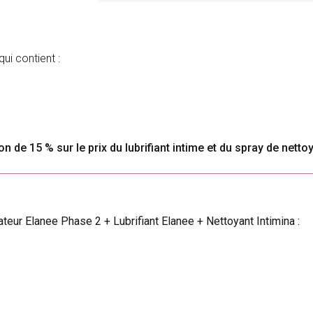
i contient :
on de 15 % sur le prix du lubrifiant intime et du spray de net
eur Elanee Phase 2 + Lubrifiant Elanee + Nettoyant Intimina :