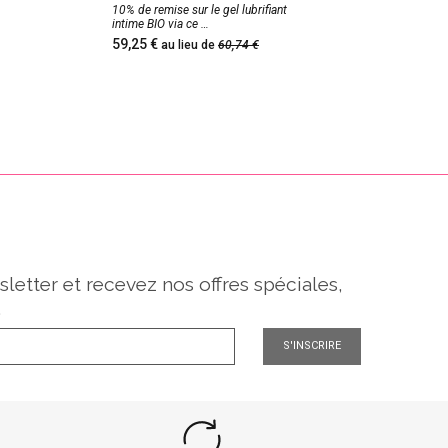
10% de remise sur le gel lubrifiant
68,4
intime BIO via ce
59,25
au lieu de
60,74
sletter et recevez nos offres spéciales,
.
S'INSCRIRE