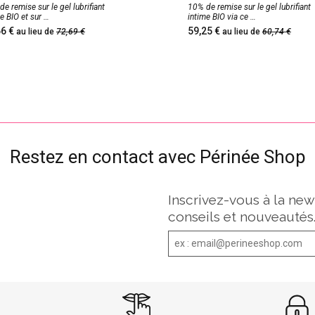
e remise sur le gel lubrifiant
10% de remise sur le gel lubrifiant
me BIO et sur
intime BIO via ce
,66
59,25
au lieu de
72,69
au lieu de
60,74
Restez en contact avec Périnée Shop
Inscrivez-vous à la new
conseils et nouveautés