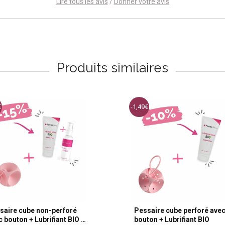
Lire tous les avis
/
Donner votre avis
Produits similaires
3
-1,49
saire cube non-perforé
Pessaire cube perforé ave
c bouton + Lubrifiant BIO
bouton + Lubrifiant BIO