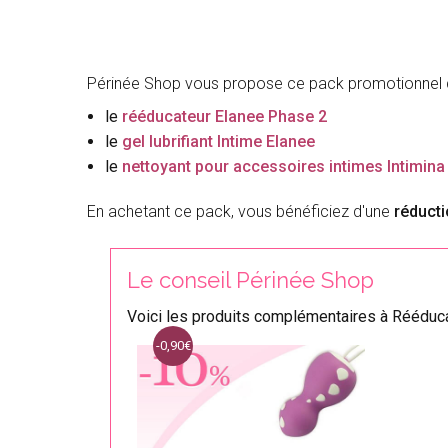
Périnée Shop vous propose ce pack promotionnel qu
le
rééducateur Elanee Phase 2
le
gel lubrifiant Intime Elanee
le
nettoyant pour accessoires intimes Intimina
En achetant ce pack, vous bénéficiez d'une
réducti
Le conseil Périnée Shop
Voici les produits complémentaires à Rééducat
-0,90