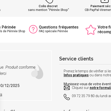
Colis discret
Paiement séc
h
sans mention "Périnée Shop"
CB-PayPal-Vireme
s Périnée
Questions fréquentes
Votre fi
ls de Périnée Shop
FAQ spéciale Périnée
récom
Service clients
vue. Produit conforme
Prenez le temps de vérifier si
erci
Infos pratiques
ou dans notr
Munissez-vous de votre éven
 30/12/2025
Cliquez sur
notre formul
ES
09 72 35 79 80 du lundi au