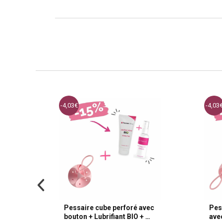
-4,03
-4,0
Kalia +
Pessaire cube perforé avec
Pes
bouton + Lubrifiant BIO +
ave